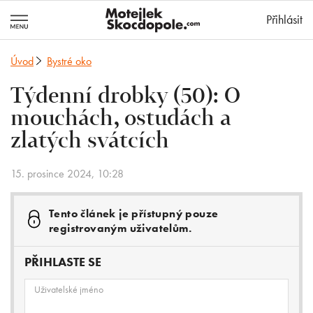
MotejlekSkocd
Přihlásit
Úvod
Bystré oko
Týdenní drobky (50): O
mouchách, ostudách a
zlatých svátcích
15. prosince 2024, 10:28
Tento článek je přístupný pouze
registrovaným uživatelům.
PŘIHLASTE SE
Uživatelské jméno