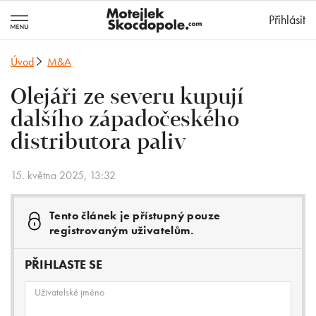
MotejlekSkocd
Přihlásit
Úvod
M&A
Olejáři ze severu kupují
dalšího západočeského
distributora paliv
15. května 2025, 13:32
Tento článek je přístupný pouze
registrovaným uživatelům.
PŘIHLASTE SE
Uživatelské jméno