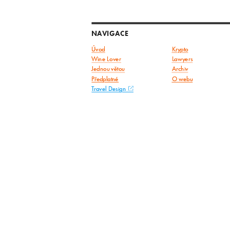
NAVIGACE
Úvod
Krypto
Wine Lover
Lawyers
Jednou větou
Archiv
Předplatné
O webu
Travel Design