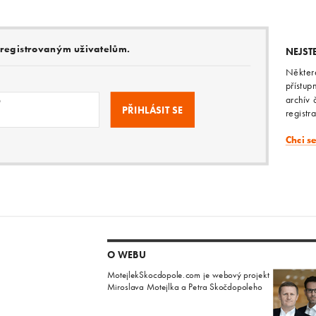
e registrovaným uživatelům.
NEJST
Někter
přístup
archív 
o
registr
Chci s
O WEBU
MotejlekSkocdopole.com je webový projekt
Miroslava Motejlka a Petra Skočdopoleho