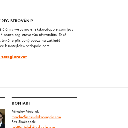
E REGISTROVÁNI?
é články webu motejlekskocdopole.com jsou
né pouze registrovaným uživatelům. Také
článků je přístupný pouze na základě
ace k motejlekskocdopole.com.
e zaregistrovat
KONTAKT
Miroslav Motejlek
miroslav@motejlekskocdopole.com
Petr Skočdopole
petr@motejlekskocdopole.com