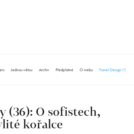
le.com
ers
Jednou větou
Archiv
Předplatné
O webu
Travel Design
 (36): O sofistech,
lité kořalce