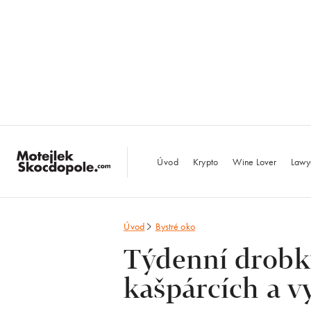
MotejlekSkocdopo
Úvod
Krypto
Wine Lover
Lawy
Úvod
Bystré oko
Týdenní drobky
kašpárcích a vy