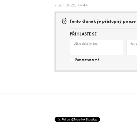
7. září 2025, 14:44
Tento článek je přístupný pouz
PŘIHLASTE SE
Uživatelské jméno
Hesl
Pamatovat si mě