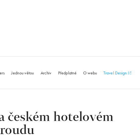
le.com
ers
Jednou větou
Archiv
Předplatné
O webu
Travel Design
a českém hotelovém
proudu