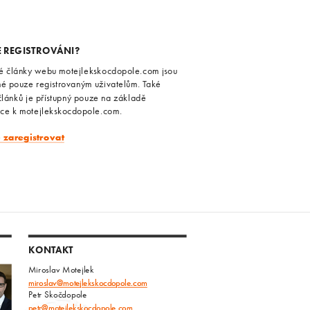
E REGISTROVÁNI?
é články webu motejlekskocdopole.com jsou
né pouze registrovaným uživatelům. Také
článků je přístupný pouze na základě
ace k motejlekskocdopole.com.
e zaregistrovat
KONTAKT
Miroslav Motejlek
miroslav@motejlekskocdopole.com
Petr Skočdopole
petr@motejlekskocdopole.com