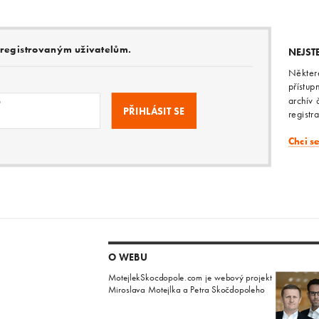
e registrovaným uživatelům.
NEJST
Někter
přístup
archív 
o
registr
Chci s
O WEBU
MotejlekSkocdopole.com je webový projekt
Miroslava Motejlka a Petra Skočdopoleho