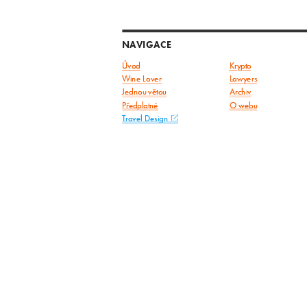
NAVIGACE
Úvod
Krypto
Wine Lover
Lawyers
Jednou větou
Archiv
Předplatné
O webu
Travel Design