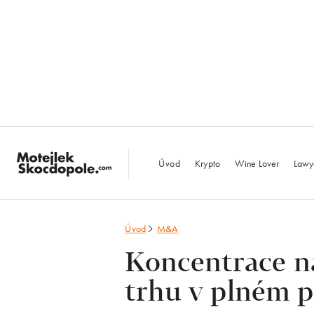
MotejlekSkocdopo
Úvod
Krypto
Wine Lover
Lawy
Úvod
M&A
Koncentrace n
trhu v plném 