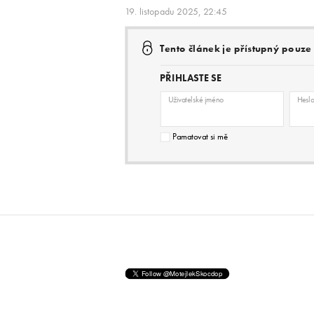
19. listopadu 2025, 22:45
Tento článek je přístupný pouz
PŘIHLASTE SE
Uživatelské jméno
Hesl
Pamatovat si mě