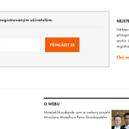
e registrovaným uživatelům.
NEJST
Někter
přístup
archív 
o
registr
Chci s
O WEBU
MotejlekSkocdopole.com je webový projekt
Miroslava Motejlka a Petra Skočdopoleho