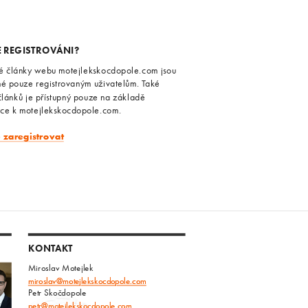
E REGISTROVÁNI?
é články webu motejlekskocdopole.com jsou
né pouze registrovaným uživatelům. Také
článků je přístupný pouze na základě
ace k motejlekskocdopole.com.
e zaregistrovat
KONTAKT
Miroslav Motejlek
miroslav@motejlekskocdopole.com
Petr Skočdopole
petr@motejlekskocdopole.com