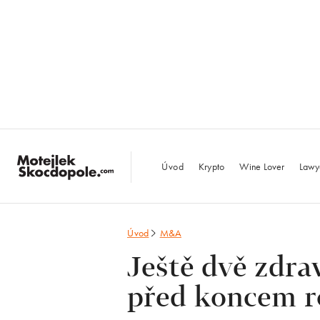
MotejlekSkocdopo
Úvod
Krypto
Wine Lover
Lawy
Úvod
M&A
Ještě dvě zdra
před koncem 