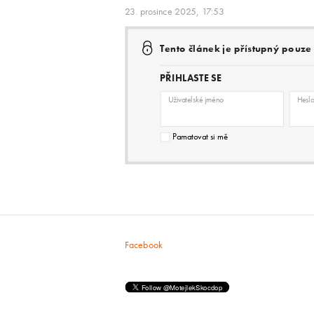
23. prosince 2025, 17:53
Tento článek je přístupný pouz
PŘIHLASTE SE
Uživatelské jméno
Hesl
Pamatovat si mě
Facebook