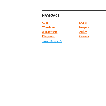
NAVIGACE
Úvod
Krypto
Wine Lover
Lawyers
Jednou větou
Archiv
Předplatné
O webu
Travel Design