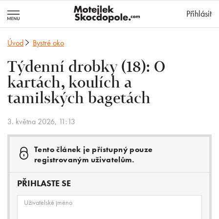
MotejlekSkocd
Přihlásit
Úvod
Bystré oko
Týdenní drobky (18): O
kartách, koulích a
tamilských bagetách
3. května 2026, 11:13
Tento článek je přístupný pouze
registrovaným uživatelům.
PŘIHLASTE SE
Uživatelské jméno