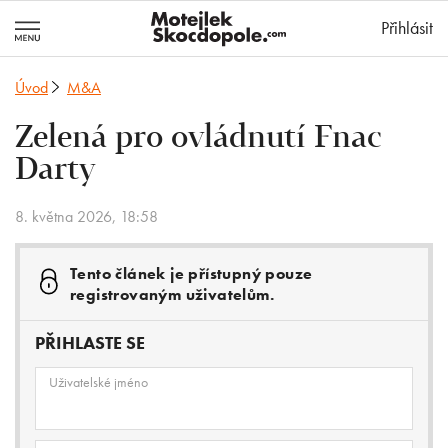
MotejlekSkocd
Přihlásit
Úvod
M&A
Zelená pro ovládnutí Fnac
Darty
8. května 2026, 18:58
Tento článek je přístupný pouze
registrovaným uživatelům.
PŘIHLASTE SE
Uživatelské jméno