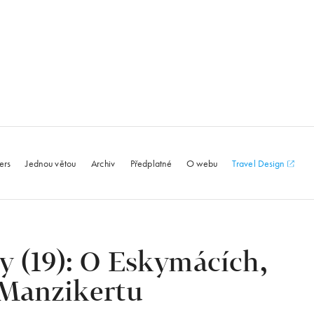
le.com
ers
Jednou větou
Archiv
Předplatné
O webu
Travel Design
 (19): O Eskymácích,
Manzikertu