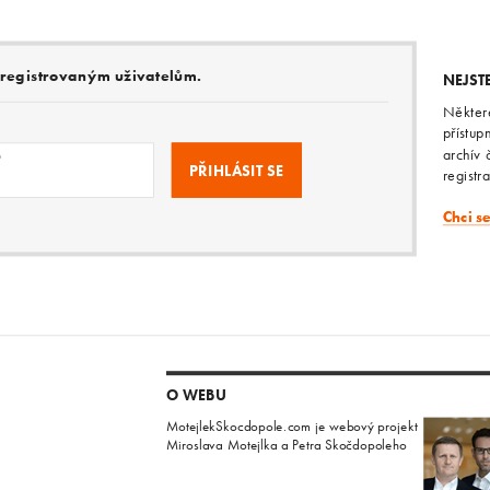
e registrovaným uživatelům.
NEJST
Někter
přístup
archív 
o
registr
Chci s
O WEBU
MotejlekSkocdopole.com je webový projekt
Miroslava Motejlka a Petra Skočdopoleho