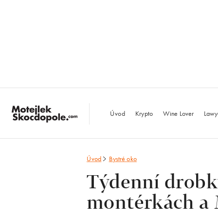
MotejlekSkocdopo
Úvod
Krypto
Wine Lover
Lawy
Úvod
Bystré oko
Týdenní drobky
montérkách a 