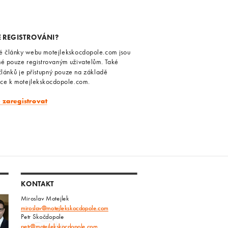
E REGISTROVÁNI?
é články webu motejlekskocdopole.com jsou
né pouze registrovaným uživatelům. Také
článků je přístupný pouze na základě
ace k motejlekskocdopole.com.
e zaregistrovat
KONTAKT
Miroslav Motejlek
miroslav@motejlekskocdopole.com
Petr Skočdopole
petr@motejlekskocdopole.com