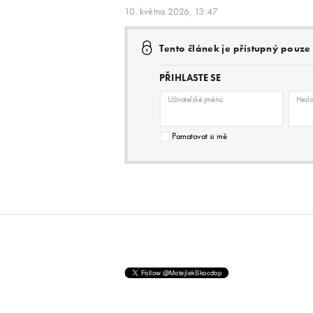
10. května 2026, 13:47
Tento článek je přístupný pouz
PŘIHLASTE SE
Uživatelské jméno
Hesl
Pamatovat si mě