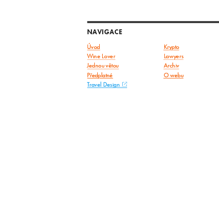
NAVIGACE
Úvod
Krypto
Wine Lover
Lawyers
Jednou větou
Archiv
Předplatné
O webu
Travel Design