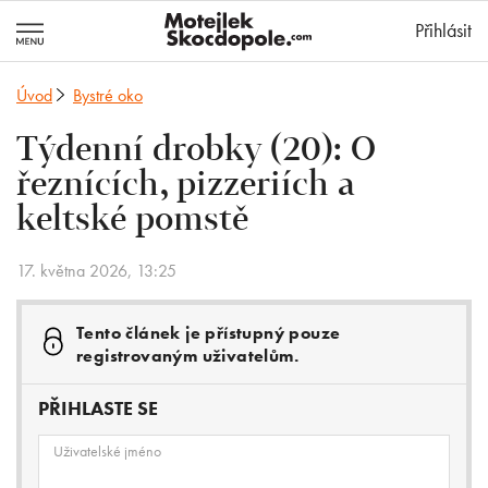
MotejlekSkocd
Přihlásit
Úvod
Bystré oko
Týdenní drobky (20): O
řeznících, pizzeriích a
keltské pomstě
17. května 2026, 13:25
Tento článek je přístupný pouze
registrovaným uživatelům.
PŘIHLASTE SE
Uživatelské jméno