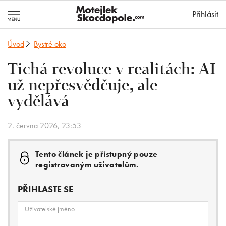
MotejlekSkocd
Přihlásit
Úvod
Bystré oko
Tichá revoluce v realitách: AI
už nepřesvědčuje, ale
vydělává
2. června 2026, 23:53
Tento článek je přístupný pouze
registrovaným uživatelům.
PŘIHLASTE SE
Uživatelské jméno