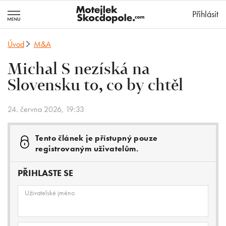
MotejlekSkocd
Přihlásit
Úvod
M&A
Michal S nezíská na
Slovensku to, co by chtěl
24. června 2026, 19:33
Tento článek je přístupný pouze
registrovaným uživatelům.
PŘIHLASTE SE
Uživatelské jméno