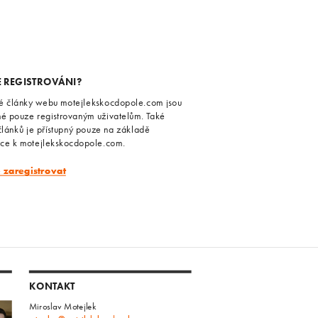
E REGISTROVÁNI?
é články webu motejlekskocdopole.com jsou
né pouze registrovaným uživatelům. Také
článků je přístupný pouze na základě
ace k motejlekskocdopole.com.
e zaregistrovat
KONTAKT
Miroslav Motejlek