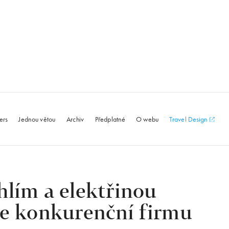
le.com
ers
Jednou větou
Archiv
Předplatné
O webu
Travel Design
lím a elektřinou
e konkurenční firmu