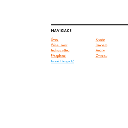
NAVIGACE
Úvod
Krypto
Wine Lover
Lawyers
Jednou větou
Archiv
Předplatné
O webu
Travel Design