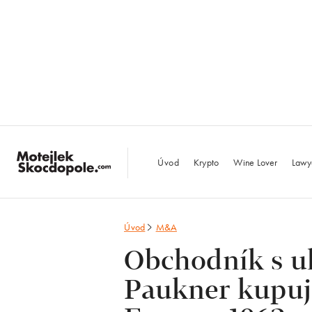
MotejlekSkocdopo
Úvod
Krypto
Wine Lover
Lawy
Úvod
M&A
Obchodník s uh
Paukner kupuj