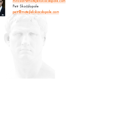
miroslav@motejlekskocdopole.com
Petr Skočdopole
petr@motejlekskocdopole.com