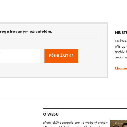
e registrovaným uživatelům.
NEJST
Někter
přístup
archív 
o
registr
Chci s
O WEBU
MotejlekSkocdopole.com je webový projekt