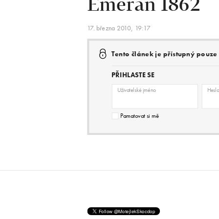
Emeran 1862
17. března 2010, 19:17
Tento článek je přístupný pouz
PŘIHLASTE SE
Uživatelské jméno
Hesl
Pamatovat si mě