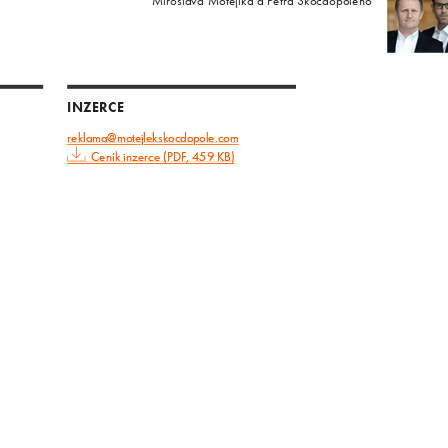
Miroslava Motejlka a Petra Skočdopoleho
INZERCE
reklama@motejlekskocdopole.com
Ceník inzerce (PDF, 459 KB)