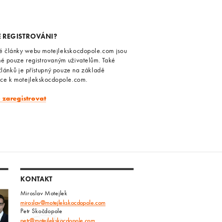
E REGISTROVÁNI?
é články webu motejlekskocdopole.com jsou
né pouze registrovaným uživatelům. Také
článků je přístupný pouze na základě
ace k motejlekskocdopole.com.
e zaregistrovat
KONTAKT
Miroslav Motejlek
miroslav@motejlekskocdopole.com
Petr Skočdopole
petr@motejlekskocdopole.com