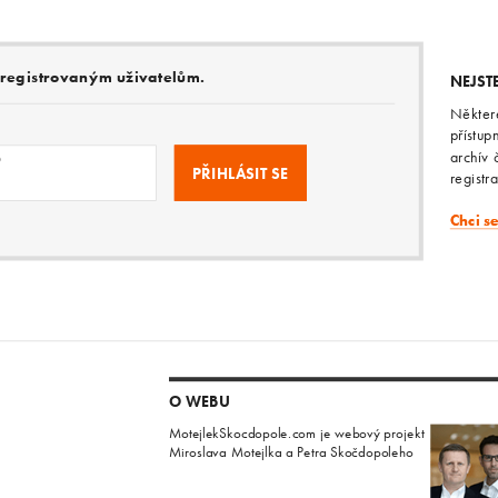
e registrovaným uživatelům.
NEJST
Někter
přístup
archív 
o
registr
Chci s
O WEBU
MotejlekSkocdopole.com je webový projekt
Miroslava Motejlka a Petra Skočdopoleho