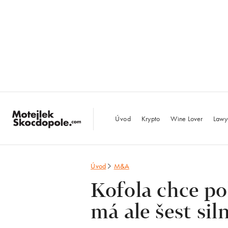
MotejlekSkocdopo
Úvod
Krypto
Wine Lover
Lawy
Úvod
M&A
Kofola chce po
má ale šest si