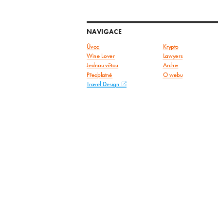
NAVIGACE
Úvod
Krypto
Wine Lover
Lawyers
Jednou větou
Archiv
Předplatné
O webu
Travel Design