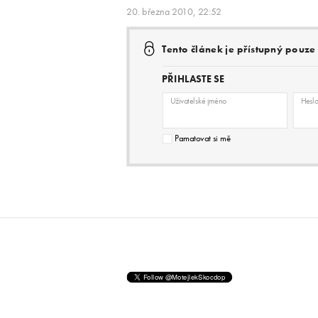
20. března 2010, 22:52
Tento článek je přístupný pouz
PŘIHLASTE SE
Uživatelské jméno
Hesl
Pamatovat si mě