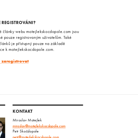
E REGISTROVÁNI?
é články webu motejlekskocdopole.com jsou
né pouze registrovaným uživatelům. Také
článků je přístupný pouze na základě
ace k motejlekskocdopole.com.
e zaregistrovat
KONTAKT
Miroslav Motejlek
miroslav@motejlekskocdopole.com
Petr Skočdopole
petr@motejlekskocdopole.com