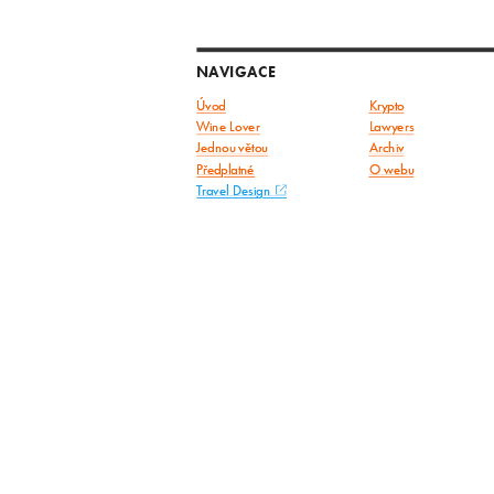
NAVIGACE
Úvod
Krypto
Wine Lover
Lawyers
Jednou větou
Archiv
Předplatné
O webu
Travel Design