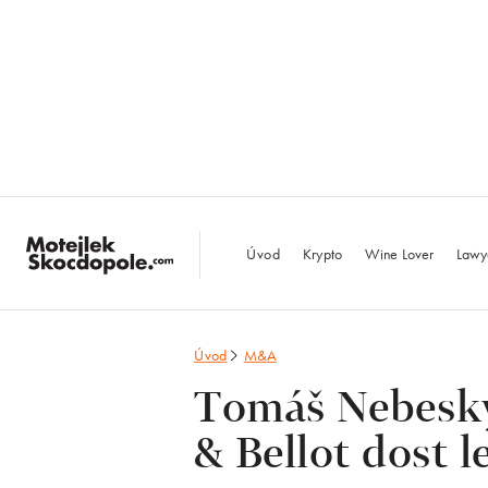
MotejlekSkocdopo
Úvod
Krypto
Wine Lover
Lawy
Úvod
M&A
Tomáš Nebeský 
& Bellot dost l