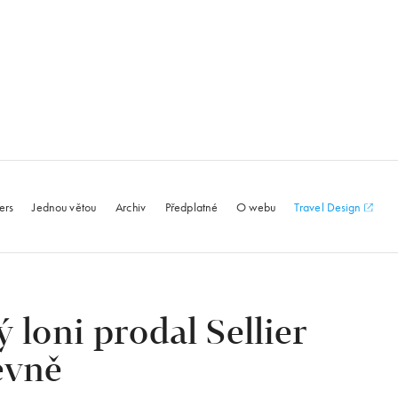
le.com
ers
Jednou větou
Archiv
Předplatné
O webu
Travel Design
loni prodal Sellier
evně