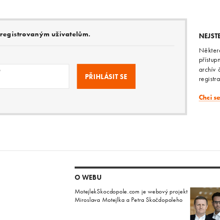
e registrovaným uživatelům.
NEJST
Někter
přístup
archív 
o
registr
Chci s
O WEBU
MotejlekSkocdopole.com je webový projekt
Miroslava Motejlka a Petra Skočdopoleho