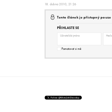
18. dubna 2010, 21:26
Tento článek je přístupný pouz
PŘIHLASTE SE
Uživatelské jméno
Hesl
Pamatovat si mě