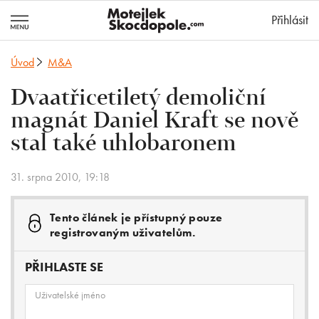
MotejlekSkocd
Přihlásit
Úvod
M&A
Dvaatřicetiletý demoliční
magnát Daniel Kraft se nově
stal také uhlobaronem
31. srpna 2010, 19:18
Tento článek je přístupný pouze
registrovaným uživatelům.
PŘIHLASTE SE
Uživatelské jméno