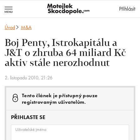
MotejlekSkocd
Přihlásit
Úvod
M&A
Boj Penty, Istrokapitálu a
J&T o zhruba 64 miliard Kč
aktiv stále nerozhodnut
2. listopadu 2010, 21:26
Tento článek je přístupný pouze
registrovaným uživatelům.
PŘIHLASTE SE
Uživatelské jméno