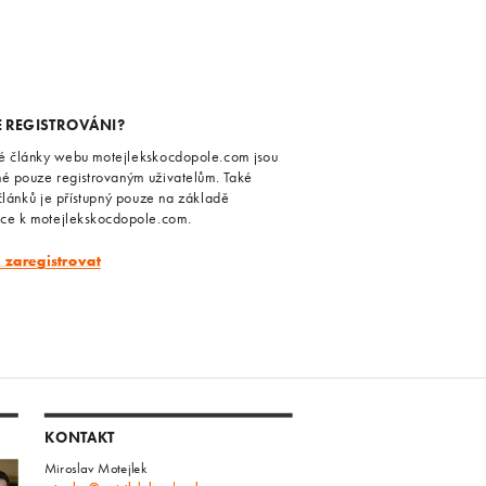
E REGISTROVÁNI?
é články webu motejlekskocdopole.com jsou
né pouze registrovaným uživatelům. Také
článků je přístupný pouze na základě
ace k motejlekskocdopole.com.
e zaregistrovat
KONTAKT
Miroslav Motejlek