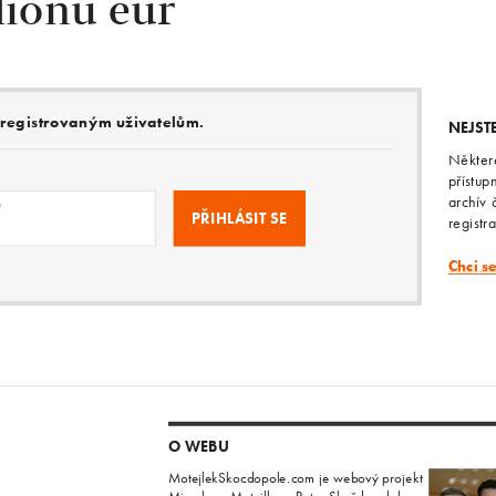
lionů eur
e registrovaným uživatelům.
NEJST
Někter
přístup
archív 
o
registr
Chci s
O WEBU
MotejlekSkocdopole.com je webový projekt