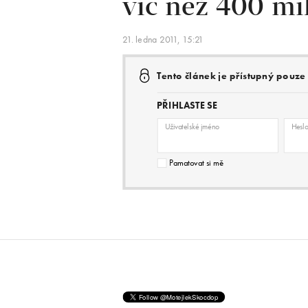
víc než 400 mi
21. ledna 2011, 15:21
Tento článek je přístupný pouz
PŘIHLASTE SE
Uživatelské jméno
Hesl
Pamatovat si mě