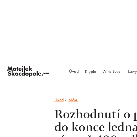
MotejlekSkocdopo
Úvod
Krypto
Wine Lover
Lawy
Úvod
M&A
Rozhodnutí o 
do konce ledna,