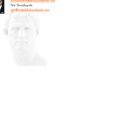
miroslav@motejlekskocdopole.com
Petr Skočdopole
petr@motejlekskocdopole.com