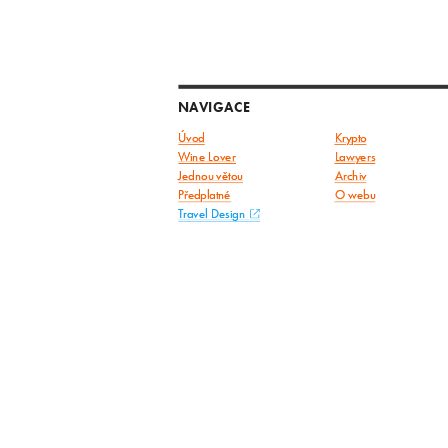
NAVIGACE
Úvod
Krypto
Wine Lover
Lawyers
Jednou větou
Archiv
Předplatné
O webu
Travel Design