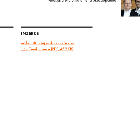
Miroslava Motejlka a Petra Skočdopoleho
INZERCE
reklama@motejlekskocdopole.com
Ceník inzerce (PDF, 459 KB)