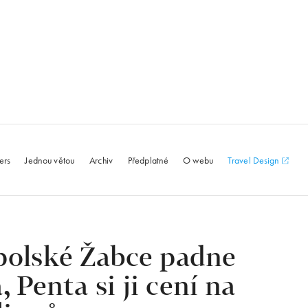
le.com
ers
Jednou větou
Archiv
Předplatné
O webu
Travel Design
polské Žabce padne
 Penta si ji cení na