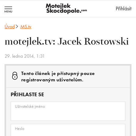
MotejlekSkocd
Přihlásit
Úvod
MS.tv
motejlek.tv: Jacek Rostowski
29. ledna 2014, 1:31
Tento článek je přístupný pouze
registrovaným uživatelům.
PŘIHLASTE SE
Uživatelské jméno
Heslo