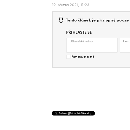
19. března 2021, 11:23
Tento článek je přístupný pouz
PŘIHLASTE SE
Uživatelské jméno
Hesl
Pamatovat si mě