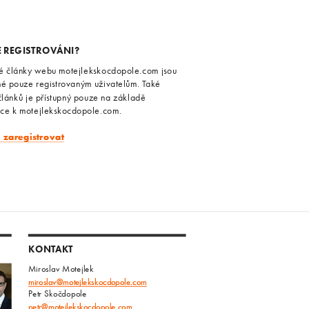
E REGISTROVÁNI?
é články webu motejlekskocdopole.com jsou
né pouze registrovaným uživatelům. Také
článků je přístupný pouze na základě
ace k motejlekskocdopole.com.
e zaregistrovat
KONTAKT
Miroslav Motejlek
miroslav@motejlekskocdopole.com
Petr Skočdopole
petr@motejlekskocdopole.com