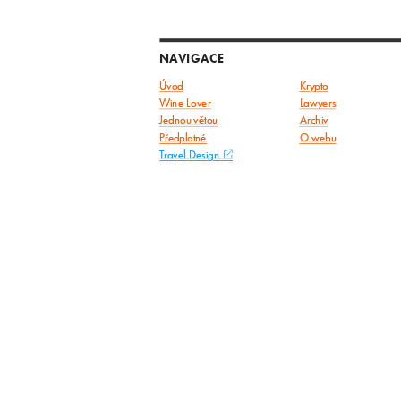
NAVIGACE
Úvod
Krypto
Wine Lover
Lawyers
Jednou větou
Archiv
Předplatné
O webu
Travel Design