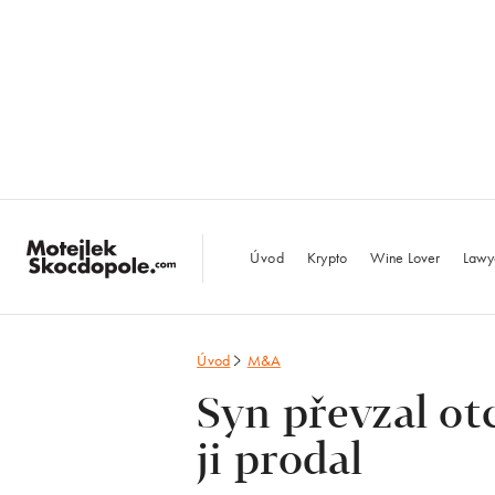
MotejlekSkocdopo
Úvod
Krypto
Wine Lover
Lawy
Úvod
M&A
Syn převzal ot
ji prodal