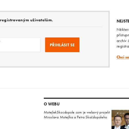
e registrovaným uživatelům.
NEJST
Někter
přístup
archív 
o
registr
Chci s
O WEBU
MotejlekSkocdopole.com je webový projekt
Miroslava Motejlka a Petra Skočdopoleho