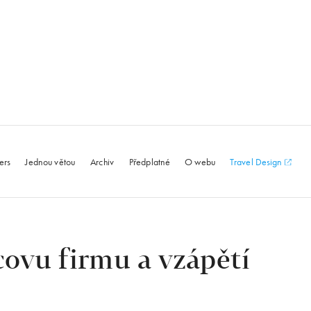
le.com
ers
Jednou větou
Archiv
Předplatné
O webu
Travel Design
covu firmu a vzápětí