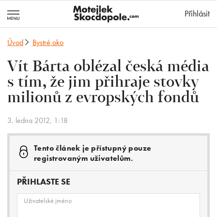
MotejlekSkocd
Přihlásit
Úvod
Bystré oko
Vít Bárta oblézal česká média
s tím, že jim přihraje stovky
milionů z evropských fondů
3. ledna 2012, 1:18
Tento článek je přístupný pouze
registrovaným uživatelům.
PŘIHLASTE SE
Uživatelské jméno