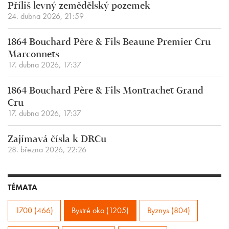
Příliš levný zemědělský pozemek
24. dubna 2026, 21:59
1864 Bouchard Père & Fils Beaune Premier Cru
Marconnets
17. dubna 2026, 17:37
1864 Bouchard Père & Fils Montrachet Grand
Cru
17. dubna 2026, 17:37
Zajímavá čísla k DRCu
28. března 2026, 22:26
TÉMATA
1700 (466)
Bystré oko (1205)
Byznys (804)