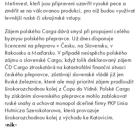
Metinvest, kteří jsou připraveni uzavřít vysoké pece a
změřit se na válcovanou produkci, pro níž budou využívat
levnější ruské či ukrajinské vstupy.
Zájem polského Carga dává smysl při propojení celého
byznysu polského přepravce. Už dnes disponuje
licencemi na přepravu v Česku, na Slovensku, v
Rakousku a Maďarsku. V případě neúspěchu polského
zájmu o slovenské Cargo, když tolik deklarovaný zájem
ČD Cargo ztroskotává na katastrofální finanční situaci
českého přepravce, zůstávají slovenské vládě již jen
Ruské železnice, které ale mají prioritní zájem prodloužit
širokorozchodnou kolej z Čopu do Vídně. Polské Cargo
by získáním slovenského přepravce mohlo zablokovat
ruské snahy a uchovat monopol dceřiné firmy PKP Linia
Hutnicza Szerokotorowa, která provozuje
širokorozchodnou kolej z východu ke Katovicím.
-nik-