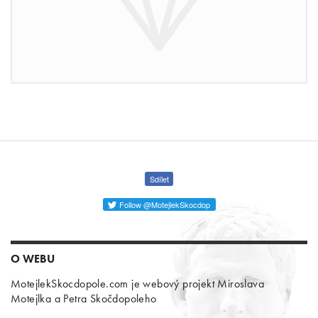
Sdílet
Follow @MotejlekSkocdop
O WEBU
MotejlekSkocdopole.com je webový projekt Miroslava
Motejlka a Petra Skočdopoleho