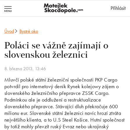
MotejlekSkocd
Přihlásit
Úvod
Bystré oko
Poláci se vážně zajímají o
slovenskou železnici
8. března 2013, 13:46
Mluvčí polské státní železniční společnosti PKP Cargo
potvrdil pro internetový deník Rynek kolejowy zájem o
slovenského železničního přepravce ZSSK Cargo.
Podmínkou ale je oddlužení a restruktualizace
slovenského přepravce. Stávající dluh překračuje 600
milionu eur. Slovenské státní železnici navíc hrozí ztráta
největšího klienta, a to U.S Steel Košice. Hutní společnost
by totiž mohly převzít ruský Evraz nebo ukrajinský