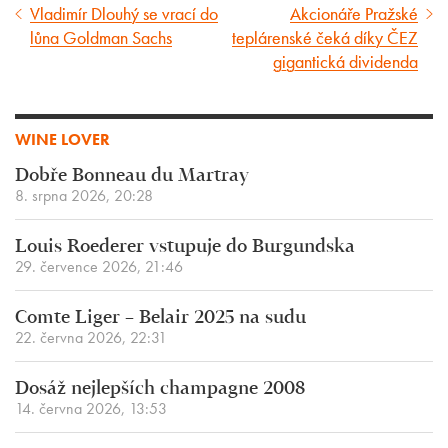
Vladimír Dlouhý se vrací do
Akcionáře Pražské
Předcházející
Následující
lůna Goldman Sachs
teplárenské čeká díky ČEZ
článek
článek
gigantická dividenda
WINE LOVER
Dobře Bonneau du Martray
8. srpna 2026, 20:28
Louis Roederer vstupuje do Burgundska
29. července 2026, 21:46
Comte Liger – Belair 2025 na sudu
22. června 2026, 22:31
Dosáž nejlepších champagne 2008
14. června 2026, 13:53