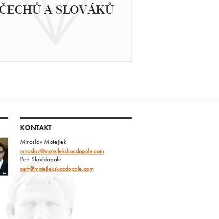
ČECHŮ A SLOVÁKŮ
KONTAKT
Miroslav Motejlek
miroslav@motejlekskocdopole.com
Petr Skočdopole
petr@motejlekskocdopole.com