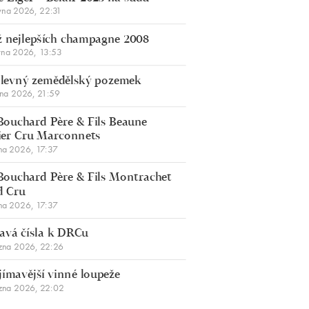
vna 2026, 22:31
 nejlepších champagne 2008
vna 2026, 13:53
š levný zemědělský pozemek
bna 2026, 21:59
Bouchard Père & Fils Beaune
er Cru Marconnets
na 2026, 17:37
Bouchard Père & Fils Montrachet
d Cru
na 2026, 17:37
avá čísla k DRCu
zna 2026, 22:26
jímavější vinné loupeže
zna 2026, 22:02