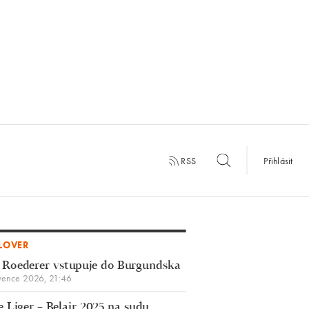
RSS
Přihlásit
LOVER
 Roederer vstupuje do Burgundska
vence 2026, 21:46
 Liger – Belair 2025 na sudu