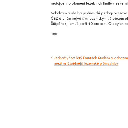
nedojde k prolomení těžebních limitů v severn
Sokolovská uhelná je dnes díky zdroji Vřesová
ČEZ druhým největším tuzemským výrobcem elekt
Štěpánek, jemuž patří 40 procent. O zbytek se
-mot-
Jednačtyřicetiletý František Studénka jednozna
Předcházející
mezi nejúspěšnější tuzemské průmyslníky
článek