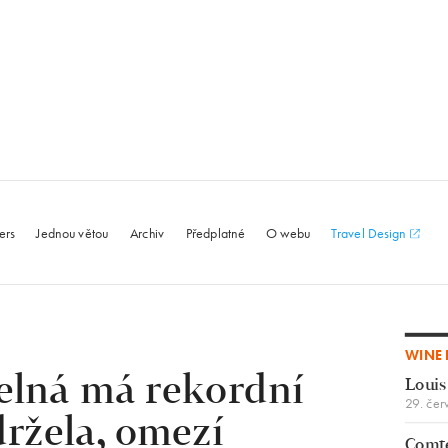
le.com
ers
Jednou větou
Archiv
Předplatné
O webu
Travel Design
WINE 
elná má rekordní
Louis
29. čer
držela, omezí
Comte