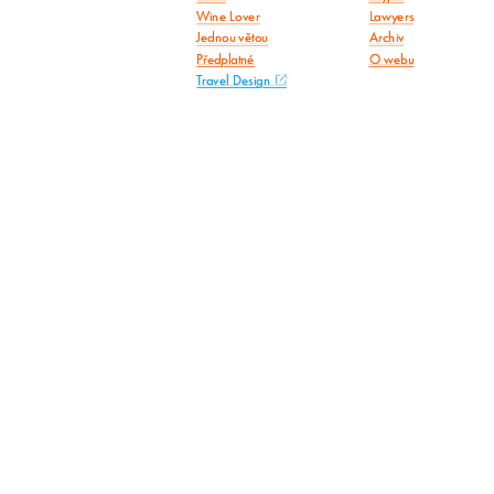
Wine Lover
Lawyers
Jednou větou
Archiv
Předplatné
O webu
Travel Design