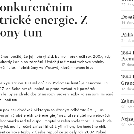
22. čer
konkurenčním
Dosáž
rické energie. Z
14. čer
iony tun
Příli
24. du
1864 
ost počítá, že její loňský zisk by mohl překročit rok 2007, kdy
Premi
liardy korun po zdanění. Uvádějí to firemní webové stránky.
17. dub
ování vlastní elektrárny ve Vřesové, která mnohem lépe
1864 
 výši zhruba 180 milionů tun. Prolomení limitů je nemožné. Při
Gran
tě 17 let. Sokolovská uhelná se proto rozhodla k poměrně
17. dub
ří let by se chtěla dostat na roční úroveň těžby kolem osmi milionů
ilionů tun.
Zajím
28. bře
mu poklesu dodávek některým současným odběratelům. „…asi
m při výrobě elektrické energie,“ nechal se slyšet na webových
Nejza
konomický ředitel a spolumajitel těžební společnosti. Firma bude
28. bře
 tak mohly ročně zmizet tři až čtyři miliony tun hnědého uhlí.
cent celkové těžby v České republice za celý rok 2007. Pokud