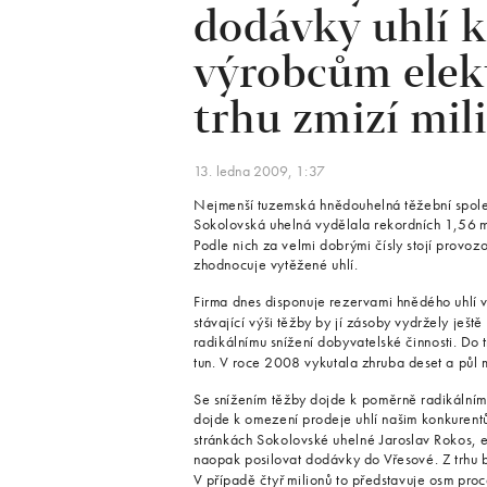
dodávky uhlí 
výrobcům elekt
trhu zmizí mil
13. ledna 2009, 1:37
Nejmenší tuzemská hnědouhelná těžební společn
Sokolovská uhelná vydělala rekordních 1,56 mi
Podle nich za velmi dobrými čísly stojí provoz
zhodnocuje vytěžené uhlí.
Firma dnes disponuje rezervami hnědého uhlí ve
stávající výši těžby by jí zásoby vydržely ješ
radikálnímu snížení dobyvatelské činnosti. Do t
tun. V roce 2008 vykutala zhruba deset a půl m
Se snížením těžby dojde k poměrně radikální
dojde k omezení prodeje uhlí našim konkurentů
stránkách Sokolovské uhelné Jaroslav Rokos, e
naopak posilovat dodávky do Vřesové. Z trhu by
V případě čtyř milionů to představuje osm pro