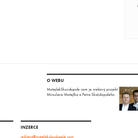
O WEBU
MotejlekSkocdopole.com je webový projekt
Miroslava Motejlka a Petra Skočdopoleho
INZERCE
reklama@motejlekskocdopole.com