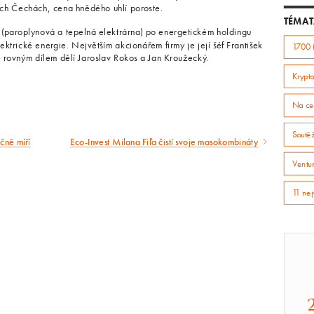
ích Čechách, cena hnědého uhlí poroste.
TÉMAT
 (paroplynová a tepelná elektrárna) po energetickém holdingu
rické energie. Největším akcionářem firmy je její šéf František
1700 
 rovným dílem dělí Jaroslav Rokos a Jan Kroužecký.
Krypto
Na ce
Soutě
čně míří
Eco-Invest Milana Fiľa čistí svoje masokombináty
Následující
Ventur
článek
11 nej