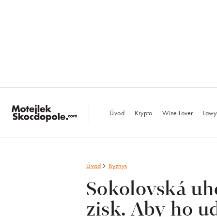
MotejlekSkocdopo
Úvod
Krypto
Wine Lover
Lawy
Úvod
Byznys
Sokolovská uh
zisk. Aby ho u