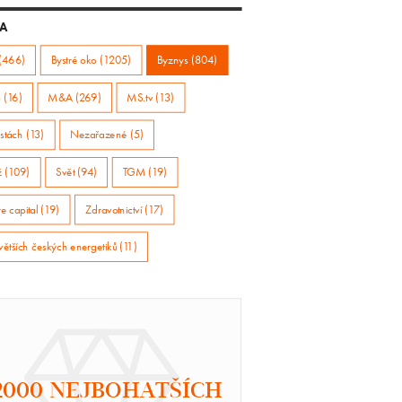
A
(466)
Bystré oko (1205)
Byznys (804)
 (16)
M&A (269)
MS.tv (13)
stách (13)
Nezařazené (5)
ž (109)
Svět (94)
TGM (19)
e capital (19)
Zdravotnictví (17)
větších českých energetiků (11)
2000 NEJBOHATŠÍCH