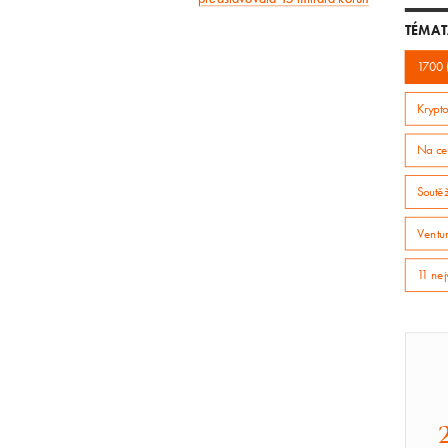
článek
TÉMAT
1700 
Krypto
Na ce
Soutě
Ventur
11 nej