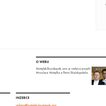
O WEBU
MotejlekSkocdopole.com je webový projekt
Miroslava Motejlka a Petra Skočdopoleho
INZERCE
reklama@motejlekskocdopole.com