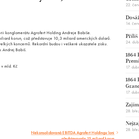
22. čer
Dosáž
14. čer
orii konglomerátu Agrofert Holding Andreje Babiše.
Příli
liard korun, což představuje 10,3 miliard amerických dolarů.
24. du
velkých koncernů. Rekordní budou i veškeré ukazatele zisku.
ik Andrej Babiš.
1864 
Premi
 v mld. Kč
17. dub
1864 
Gran
17. dub
Zajím
28. bře
Nejza
28. bře
Nekonsolidovaná EBITDA Agrofert Holdingu loni
Následující
představovala 15 miliard korun