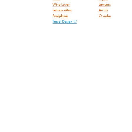
Wine Lover
Lawyers
Jednou větou
Archiv
Předplatné
O webu
Travel Design