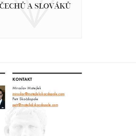
ČECHŮ A SLOVÁKŮ
KONTAKT
Miroslav Motejlek
miroslav@motejlekskocdopole.com
Petr Skočdopole
petr@motejlekskocdopole.com