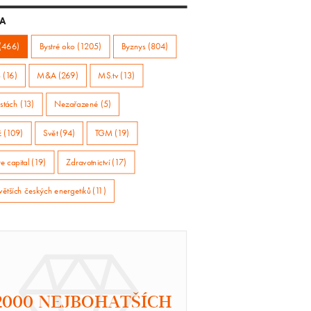
A
(466)
Bystré oko (1205)
Byznys (804)
 (16)
M&A (269)
MS.tv (13)
stách (13)
Nezařazené (5)
ž (109)
Svět (94)
TGM (19)
e capital (19)
Zdravotnictví (17)
větších českých energetiků (11)
2000 NEJBOHATŠÍCH