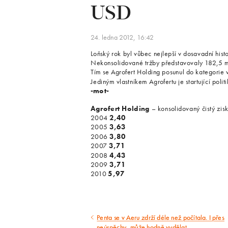
USD
24. ledna 2012, 16:42
Loňský rok byl vůbec nejlepší v dosavadní hist
Nekonsolidované tržby představovaly 182,5 mi
Tím se Agrofert Holding posunul do kategorie 
Jediným vlastníkem Agrofertu je startující polit
-mot-
Agrofert Holding
– konsolidovaný čistý zisk
2004
2,40
2005
3,63
2006
3,80
2007
3,71
2008
4,43
2009
3,71
2010
5,97
Penta se v Aeru zdrží déle než počítala. I přes
Předcházející
neúspěchy, může hodně vydělat