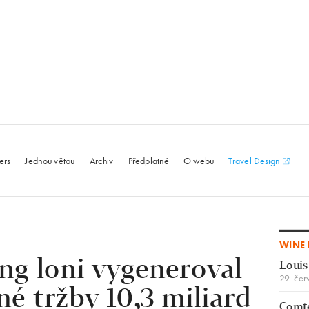
le.com
ers
Jednou větou
Archiv
Předplatné
O webu
Travel Design
WINE 
ng loni vygeneroval
Louis
29. čer
é tržby 10,3 miliard
Comte