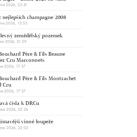
vna 2026, 22:31
 nejlepších champagne 2008
vna 2026, 13:53
š levný zemědělský pozemek
bna 2026, 21:59
Bouchard Père & Fils Beaune
er Cru Marconnets
na 2026, 17:37
Bouchard Père & Fils Montrachet
d Cru
na 2026, 17:37
avá čísla k DRCu
zna 2026, 22:26
jímavější vinné loupeže
zna 2026, 22:02