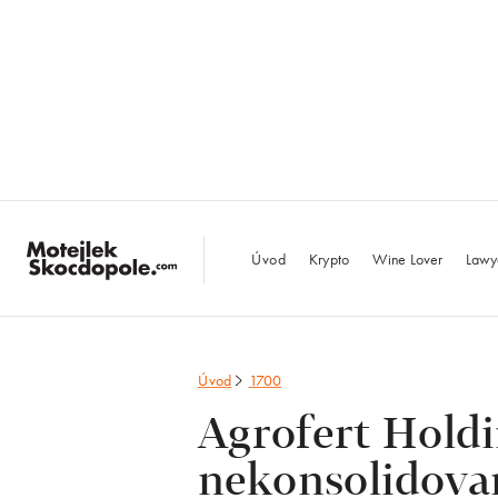
MotejlekSkocdopo
Úvod
Krypto
Wine Lover
Lawy
Úvod
1700
Agrofert Holdi
nekonsolidovan