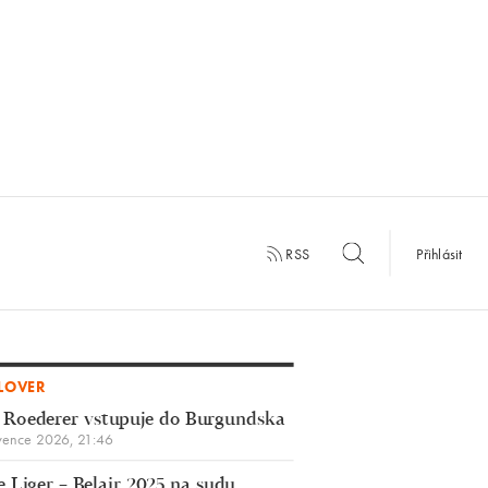
RSS
Přihlásit
LOVER
 Roederer vstupuje do Burgundska
vence 2026, 21:46
 Liger – Belair 2025 na sudu