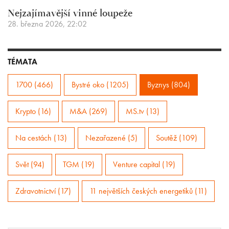
Nejzajímavější vinné loupeže
28. března 2026, 22:02
TÉMATA
1700 (466)
Bystré oko (1205)
Byznys (804)
Krypto (16)
M&A (269)
MS.tv (13)
Na cestách (13)
Nezařazené (5)
Soutěž (109)
Svět (94)
TGM (19)
Venture capital (19)
Zdravotnictví (17)
11 největších českých energetiků (11)