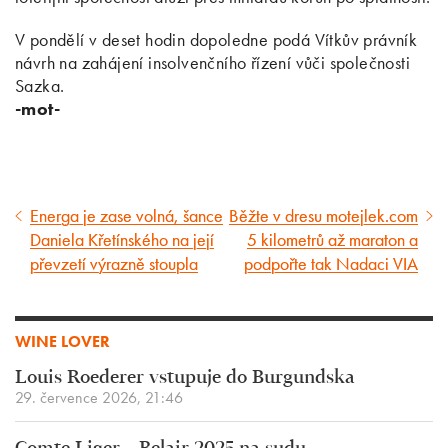
V pondělí v deset hodin dopoledne podá Vítkův právník
návrh na zahájení insolvenčního řízení vůči společnosti
Sazka.
-mot-
Energa je zase volná, šance
Běžte v dresu motejlek.com
Předcházející
Následující
Daniela Křetínského na její
5 kilometrů až maraton a
článek
článek
převzetí výrazně stoupla
podpořte tak Nadaci VIA
WINE LOVER
Louis Roederer vstupuje do Burgundska
29. července 2026, 21:46