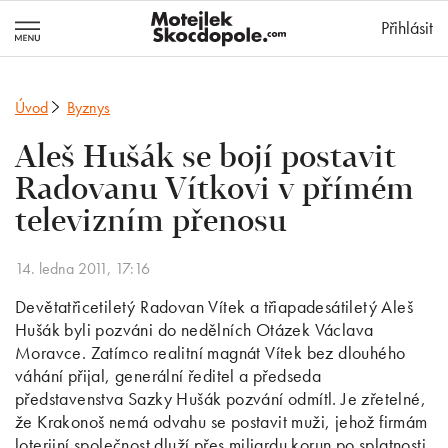
MotejlekSkocd
Přihlásit
Úvod
Byznys
Aleš Hušák se bojí postavit
Radovanu Vítkovi v přímém
televizním přenosu
14. ledna 2011, 17:16
Devětatřicetiletý Radovan Vítek a třiapadesátiletý Aleš
Hušák byli pozváni do nedělních Otázek Václava
Moravce. Zatímco realitní magnát Vítek bez dlouhého
váhání přijal, generální ředitel a předseda
představenstva Sazky Hušák pozvání odmítl. Je zřetelné,
že Krakonoš nemá odvahu se postavit muži, jehož firmám
loterijní společnost dluží přes miliardu korun po splatnosti.