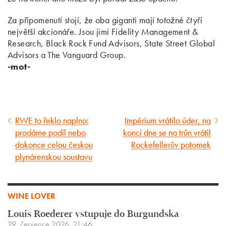
Za připomenutí stojí, že oba giganti mají totožné čtyři
největší akcionáře. Jsou jimi Fidelity Management &
Research, Black Rock Fund Advisors, State Street Global
Advisors a The Vanguard Group.
-mot-
RWE to řeklo naplno:
Impérium vrátilo úder, na
Předcházející
Následující
prodáme podíl nebo
konci dne se na trůn vrátil
článek
článek
dokonce celou českou
Rockefellerův potomek
plynárenskou soustavu
WINE LOVER
Louis Roederer vstupuje do Burgundska
29. července 2026, 21:46