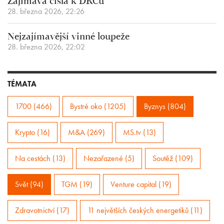
Zajímavá čísla k DRCu
28. března 2026, 22:26
Nejzajímavější vinné loupeže
28. března 2026, 22:02
TÉMATA
1700 (466)
Bystré oko (1205)
Byznys (804)
Krypto (16)
M&A (269)
MS.tv (13)
Na cestách (13)
Nezařazené (5)
Soutěž (109)
Svět (94)
TGM (19)
Venture capital (19)
Zdravotnictví (17)
11 největších českých energetiků (11)