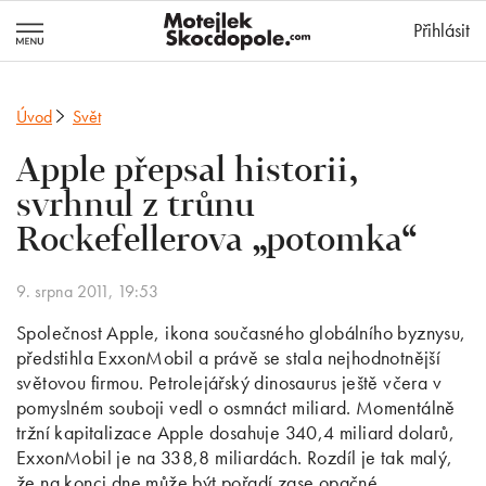
MotejlekSkocd
Přihlásit
Úvod
Svět
Apple přepsal historii,
svrhnul z trůnu
Rockefellerova „potomka“
9. srpna 2011, 19:53
Společnost Apple, ikona současného globálního byznysu,
předstihla ExxonMobil a právě se stala nejhodnotnější
světovou firmou. Petrolejářský dinosaurus ještě včera v
pomyslném souboji vedl o osmnáct miliard. Momentálně
tržní kapitalizace Apple dosahuje 340,4 miliard dolarů,
ExxonMobil je na 338,8 miliardách. Rozdíl je tak malý,
že na konci dne může být pořadí zase opačné.