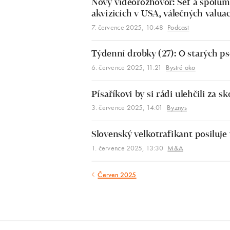
Nový videorozhovor: Šéf a spolum
akvizicích v USA, válečných valu
7. července 2025, 10:48
Podcast
Týdenní drobky (27): O starých p
6. července 2025, 11:21
Bystré oko
Písaříkovi by si rádi ulehčili za 
3. července 2025, 14:01
Byznys
Slovenský velkotrafikant posiluje
1. července 2025, 13:30
M&A
Červen 2025
Červen
2025