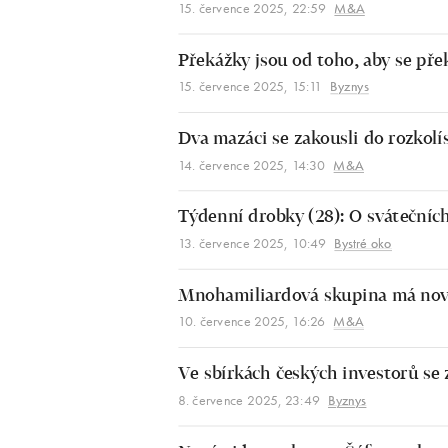
15. července 2025, 22:59
M&A
Překážky jsou od toho, aby se př
15. července 2025, 15:11
Byznys
Dva mazáci se zakousli do rozkol
14. července 2025, 14:30
M&A
Týdenní drobky (28): O svátečníc
13. července 2025, 10:49
Bystré oko
Mnohamiliardová skupina má nov
10. července 2025, 16:26
M&A
Ve sbírkách českých investorů se 
8. července 2025, 23:49
Byznys