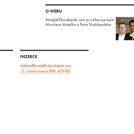
O WEBU
MotejlekSkocdopole.com je webový projekt
Miroslava Motejlka a Petra Skočdopoleho
INZERCE
reklama@motejlekskocdopole.com
Ceník inzerce (PDF, 459 KB)