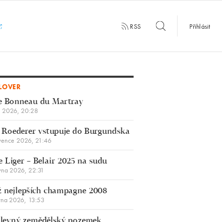
RSS
Přihlásit
LOVER
e Bonneau du Martray
a 2026, 20:28
 Roederer vstupuje do Burgundska
vence 2026, 21:46
 Liger – Belair 2025 na sudu
vna 2026, 22:31
 nejlepších champagne 2008
vna 2026, 13:53
š levný zemědělský pozemek