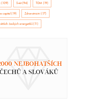
ž (109)
Svět (94)
TGM (19)
e capital (19)
Zdravotnictví (17)
větších českých energetiků (11)
2000 NEJBOHATŠÍCH
ČECHŮ A SLOVÁKŮ