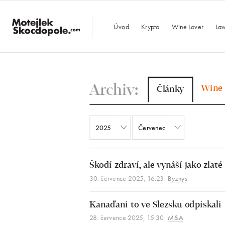
MotejlekSkocdopo
Úvod
Krypto
Wine Lover
Law
Archiv:
Wine 
Články
Škodí zdraví, ale vynáší jako zlaté
30. července 2025, 16:23
Byznys
Kanaďani to ve Slezsku odpískali
28. července 2025, 15:30
M&A