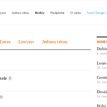
le.com
yers
Jednou větou
Archiv
Předplatné
O webu
Travel Design
WINE 
Lover
Lawyers
Jednou větou
Dobř
8. srpn
Louis
29. čer
Comte
 tele
22. čer
Dosáž
14. čer
Příli