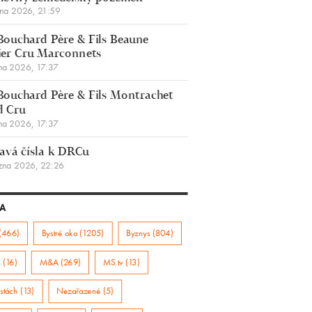
bna 2026, 21:59
Bouchard Père & Fils Beaune
er Cru Marconnets
na 2026, 17:37
Bouchard Père & Fils Montrachet
d Cru
na 2026, 17:37
avá čísla k DRCu
zna 2026, 22:26
A
(466)
Bystré oko (1205)
Byznys (804)
 (16)
M&A (269)
MS.tv (13)
stách (13)
Nezařazené (5)