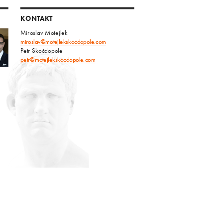
KONTAKT
Miroslav Motejlek
miroslav@motejlekskocdopole.com
Petr Skočdopole
petr@motejlekskocdopole.com