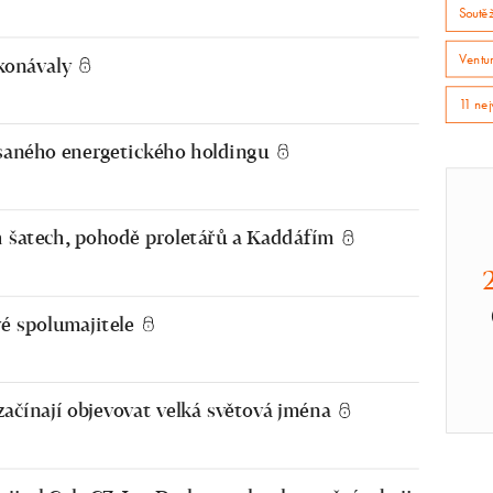
Soutě
Ventur
ekonávaly
11 nej
ísaného energetického holdingu
h šatech, pohodě proletářů a Kaddáfím
é spolumajitele
začínají objevovat velká světová jména