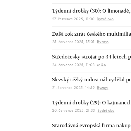
Týdenní drobky (30): O limonádě,
27. července 2025, 11:30
Bystré oko
Další rok ztrát českého multimil
25. července 2025, 15:01
Byznys
Středočeský strojař po 34 letech
24. července 2025, 11:03
M&A
Slezský těžký industriál vydělal p
21. července 2025, 14:59
Byznys
Týdenní drobky (29): O kajmanech
20. července 2025, 21:33
Bystré oko
Starodávná evropská firma nakup