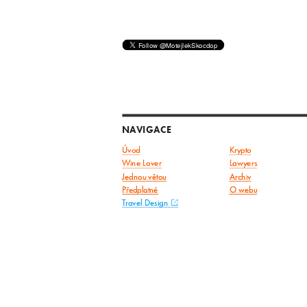
NAVIGACE
Úvod
Krypto
Wine Lover
Lawyers
Jednou větou
Archiv
Předplatné
O webu
Travel Design