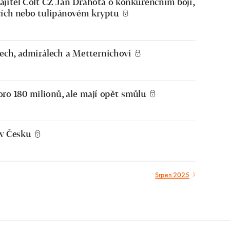
ajitel Colt CZ Jan Drahota o konkurenčním boji,
acích nebo tulipánovém kryptu
sech, admirálech a Metternichovi
skoro 180 milionů, ale mají opět smůlu
 v Česku
Srpen 2025
Srpen
2025