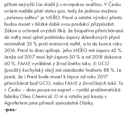
přitom nejvyšší čas sladit ji s evropskou realitou. V Česku
ovšem nadále platí status quo, tedy že jedinou možnou
„zelenou naftou“ je MEŘO. Preol a ostatní výrobci přesto
budou muset v blízké době svou produkci přizpůsobit.
Zákon o ochraně ovzduší říká, že biopaliva přimíchávaná
do nafty musí splnit podmínku úspory skleníkových plynů
minimálně 35 % proti motorové naftě, a to do konce roku
2016. Preol to dnes splňuje, jeho MEŘO má úsporu 42 %.
Jenže od 2017 musí být úspora 50 % a od 2018 dokonce
60 %. FAME vyráběné z živočišného tuku, či UCO
(použitý kuchyňský olej) má standardní hodnotu 88 %. Je
jasné, že i Preol bude muset k řepce od roku 2017
přimíchávat buď UCO, nebo FAME z živočišných tuků. To
v Česku – dnes pouze na export – vyrábí problematická
fabrika Oleo Chemical. O ní a vztahu její kauzy s
Agrofertem jsme přinesli samostatné články.
-pes-