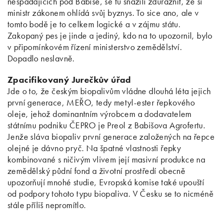
nespadajících pod Babiše, se tu snažili zdůraznit, že si
ministr zákonem ohlídá svůj byznys. To sice ano, ale v
tomto bodě je to celkem logické a v zájmu státu.
Zakopaný pes je jinde a jediný, kdo na to upozornil, bylo
v připomínkovém řízení ministerstvo zemědělství.
Dopadlo neslavně.
Zpacifikovaný Jurečkův úřad
Jde o to, že českým biopalivům vládne dlouhá léta jejich
první generace, MEŘO, tedy metyl-ester řepkového
oleje, jehož dominantním výrobcem a dodavatelem
státnímu podniku ČEPRO je Preol z Babišova Agrofertu.
Jenže sláva biopaliv první generace založených na řepce
olejné je dávno pryč. Na špatné vlastnosti řepky
kombinované s ničivým vlivem její masivní produkce na
zemědělský půdní fond a životní prostředí obecně
upozorňují mnohé studie, Evropská komise také upouští
od podpory tohoto typu biopaliva. V Česku se to nicméně
stále příliš nepromítlo.