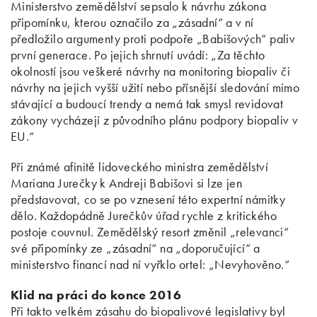
Ministerstvo zemědělství sepsalo k návrhu zákona
připomínku, kterou označilo za „zásadní“ a v ní
předložilo argumenty proti podpoře „Babišových“ paliv
první generace. Po jejich shrnutí uvádí: „Za těchto
okolností jsou veškeré návrhy na monitoring biopaliv či
návrhy na jejich vyšší užití nebo přísnější sledování mimo
stávající a budoucí trendy a nemá tak smysl revidovat
zákony vycházejí z původního plánu podpory biopaliv v
EU.“
Při známé afinitě lidoveckého ministra zemědělství
Mariana Jurečky k Andreji Babišovi si lze jen
představovat, co se po vznesení této expertní námitky
dělo. Každopádně Jurečkův úřad rychle z kritického
postoje couvnul. Zemědělský resort změnil „relevanci“
své připomínky ze „zásadní“ na „doporučující“ a
ministerstvo financí nad ní vyřklo ortel: „Nevyhověno.“
Klid na práci do konce 2016
Při takto velkém zásahu do biopalivové legislativy byl