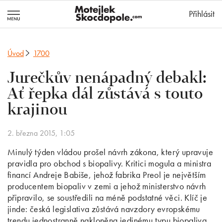
MotejlekSkocd
Přihlásit
Úvod
1700
Jurečkův nenápadný debakl:
Ať řepka dál zůstává s touto
krajinou
2. března 2015, 1:05
Minulý týden vládou prošel návrh zákona, který upravuje
pravidla pro obchod s biopalivy. Kritici mogula a ministra
financí Andreje Babiše, jehož fabrika Preol je největším
producentem biopaliv v zemi a jehož ministerstvo návrh
připravilo, se soustředili na méně podstatné věci. Klíč je
jinde: česká legislativa zůstává navzdory evropskému
trendu jednostranně nakloněna jedinému typu biopaliva,