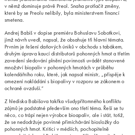
v němž dominuje právě Preol. Snaha protlačit změny,
které by se Preolu nelíbily, byla ministerstvem financí
smetena.
Andrej Babiš v dopise premiéru Bohuslavu Sobotkovi,
jímž návrh uvedl, napsal, že obsahuje tři hlavní témata.
Prvním je řešení daňových úniků v obchodu s tabákem,
druhým úprava kaucí distributorů pohonných hmot a třetím
zavedení sledování plnění povinnosti uvádět stanovené
množství biopaliv v pohonných hmotách v průběhu
kalendářního roku, které, jak napsal ministr, „přispěje k
omezení nakládání s biopalivy v rozporu se zákonem o
ochraně ovzduší.“
Z hlediska Babišova takřka všudypřítomného konfliktu
zájmů je podstatné především ono třetí téma. Řeší se tu
něco, co trápí nejen výrobce bioapaliv, ale i stát, totiž,
že se nedodržuje povinné přimíchávání biosložky do
pohonných hmot. Kritici v médiích, pochopitelně