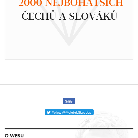
2000 NEJBOHATŠÍCH
ČECHŮ A SLOVÁKŮ
Sdílet
Follow @MotejlekSkocdop
O WEBU