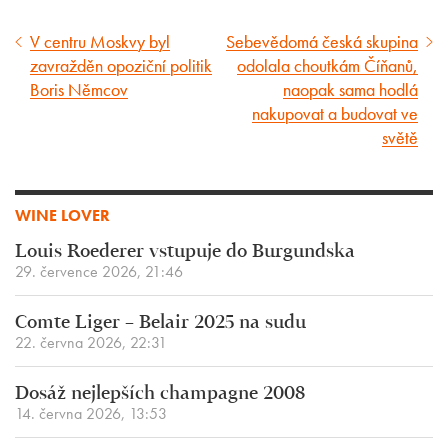
V centru Moskvy byl
Sebevědomá česká skupina
Předcházející
Následující
zavražděn opoziční politik
odolala choutkám Číňanů,
článek
článek
Boris Němcov
naopak sama hodlá
nakupovat a budovat ve
světě
WINE LOVER
Louis Roederer vstupuje do Burgundska
29. července 2026, 21:46
Comte Liger – Belair 2025 na sudu
22. června 2026, 22:31
Dosáž nejlepších champagne 2008
14. června 2026, 13:53