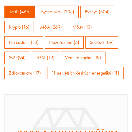
1700 (466)
Bystré oko (1205)
Byznys (804)
Krypto (16)
M&A (269)
MS.tv (13)
Na cestách (13)
Nezařazené (5)
Soutěž (109)
Svět (94)
TGM (19)
Venture capital (19)
Zdravotnictví (17)
11 největších českých energetiků (11)