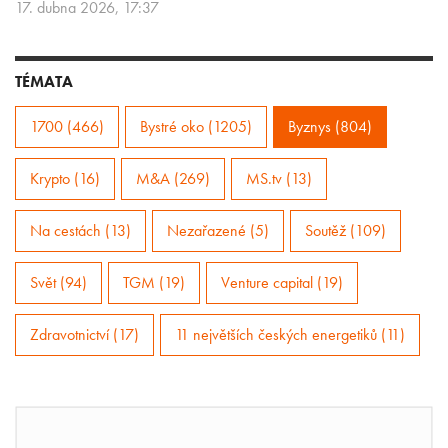
17. dubna 2026, 17:37
TÉMATA
1700 (466)
Bystré oko (1205)
Byznys (804)
Krypto (16)
M&A (269)
MS.tv (13)
Na cestách (13)
Nezařazené (5)
Soutěž (109)
Svět (94)
TGM (19)
Venture capital (19)
Zdravotnictví (17)
11 největších českých energetiků (11)