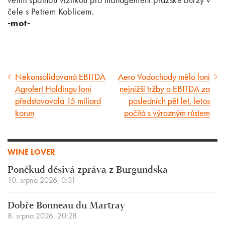
čele s Petrem Koblicem.
-mot-
Nekonsolidovaná EBITDA
Aero Vodochody mělo loni
Předcházející
Následující
Agrofert Holdingu loni
nejnižší tržby a EBITDA za
článek
článek
představovala 15 miliard
posledních pět let, letos
korun
počítá s výrazným růstem
WINE LOVER
Poněkud děsivá zpráva z Burgundska
10. srpna 2026, 0:31
Dobře Bonneau du Martray
8. srpna 2026, 20:28