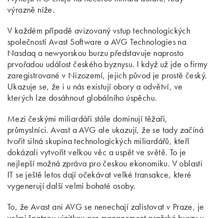
výrazně níže.
V každém případě avizovaný vstup technologických
společností Avast Software a AVG Technologies na
Nasdaq a newyorskou burzu představuje naprosto
prvořadou událost českého byznysu. I když už jde o firmy
zaregistrované v Nizozemí, jejich původ je prostě český.
Ukazuje se, že i u nás existují obory a odvětví, ve
kterých lze dosáhnout globálního úspěchu.
Mezi českými miliardáři stále dominují těžaři,
průmyslníci. Avast a AVG ale ukazují, že se tady začíná
tvořit silná skupina technologických miliardářů, kteří
dokázali vytvořit velkou věc a uspět ve světě. To je
nejlepší možná zpráva pro českou ekonomiku. V oblasti
IT se ještě letos dají očekávat velké transakce, které
vygenerují další velmi bohaté osoby.
To, že Avast ani AVG se nenechají zalistovat v Praze, je
velmi špatnou vizitkou pro management pražské burzy v