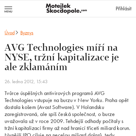
MotejlekSkocd
Přihlásit
Úvod
Byznys
AVG Technologies míří na
NYSE, tržní kapitalizace je
ale zklamáním
26. ledna 2012, 15:43
Tvůrce úspěšných antivirových programů AVG
Technologies vstupuje na burzu v New Yorku. Praha opět
dostala košem (Avast Software). V Holandsku
zaregistrovaná, ale spíš česká společnost, o burze
uvažovala už v roce 2009. Tehdejší odhady počítaly s
tržní kapitalizací firmy až nad hranicí třiceti miliard korun.
Nynější IPO cíluje na necelou miliard dolarů, tedy