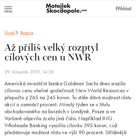
MotejlekSkocd
Přihlásit
Úvod
Byznys
Až příliš velký rozptyl
cílových cen u NWR
29. listopadu 2010, 14:38
Americká investiční banka Goldman Sachs dnes srazila
cílovou cenu uhelné společnosti New World Resources v
přepočtu z 265 na 245 korun. To stále dává možnost růstu
akcií o osmnáct procent. Minulý týden se u titulu
obchodovaného na burzách v Londýně, Praze a ve
Varšavě objevila zcela jiná čísla. Například ING
Wholesale Banking vysolila cílovku 395 korun, což
představuje možnost růstu ve výši 90 procent. Střídmější