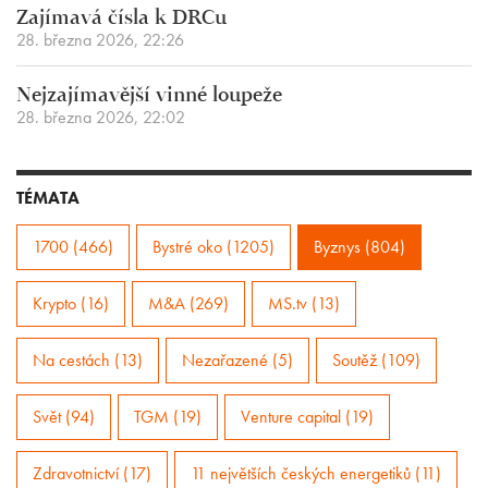
Zajímavá čísla k DRCu
28. března 2026, 22:26
Nejzajímavější vinné loupeže
28. března 2026, 22:02
TÉMATA
1700 (466)
Bystré oko (1205)
Byznys (804)
Krypto (16)
M&A (269)
MS.tv (13)
Na cestách (13)
Nezařazené (5)
Soutěž (109)
Svět (94)
TGM (19)
Venture capital (19)
Zdravotnictví (17)
11 největších českých energetiků (11)