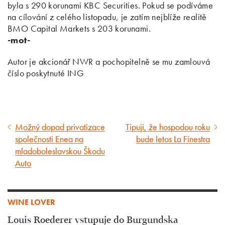
byla s 290 korunami KBC Securities. Pokud se podíváme
na cílování z celého listopadu, je zatím nejblíže realitě
BMO Capital Markets s 203 korunami.
-mot-
Autor je akcionář NWR a pochopitelně se mu zamlouvá
číslo poskytnuté ING
Možný dopad privatizace
Tipuji, že hospodou roku
Předcházející
Následující
společnosti Enea na
bude letos La Finestra
článek
článek
mladoboleslavskou Škodu
Auto
WINE LOVER
Louis Roederer vstupuje do Burgundska