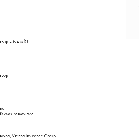
e Group – NAMÍRU
Group
lna
řevodu nemovitosti
šťovna, Vienna Insurance Group