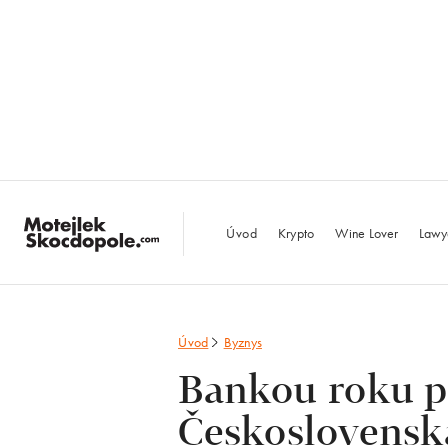
MotejlekSkocdopo
Úvod
Krypto
Wine Lover
Lawy
Úvod
Byznys
Bankou roku po
Československ