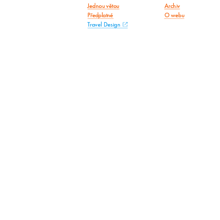
Jednou větou
Archiv
Předplatné
O webu
Travel Design