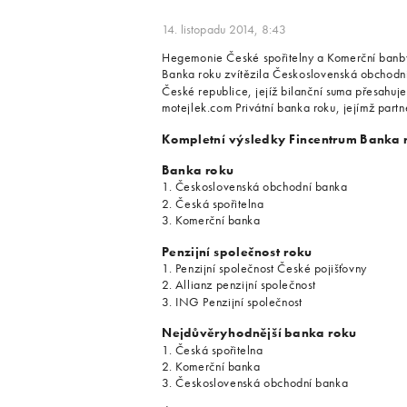
14. listopadu 2014, 8:43
Hegemonie České spořitelny a Komerční banby sk
Banka roku zvítězila Československá obchodní 
České republice, jejíž bilanční suma přesahuje
motejlek.com Privátní banka roku, jejímž part
Kompletní výsledky Fincentrum Banka
Banka roku
1. Československá obchodní banka
2. Česká spořitelna
3. Komerční banka
Penzijní společnost roku
1. Penzijní společnost České pojišťovny
2. Allianz penzijní společnost
3. ING Penzijní společnost
Nejdůvěryhodnější banka roku
1. Česká spořitelna
2. Komerční banka
3. Československá obchodní banka