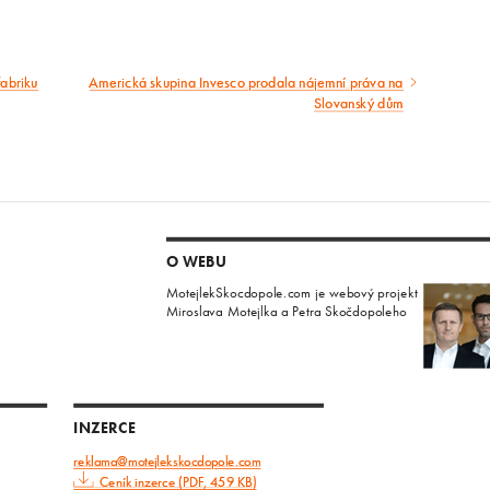
fabriku
Americká skupina Invesco prodala nájemní práva na
Následující
Slovanský dům
článek
O WEBU
MotejlekSkocdopole.com je webový projekt
Miroslava Motejlka a Petra Skočdopoleho
INZERCE
reklama@motejlekskocdopole.com
Ceník inzerce (PDF, 459 KB)