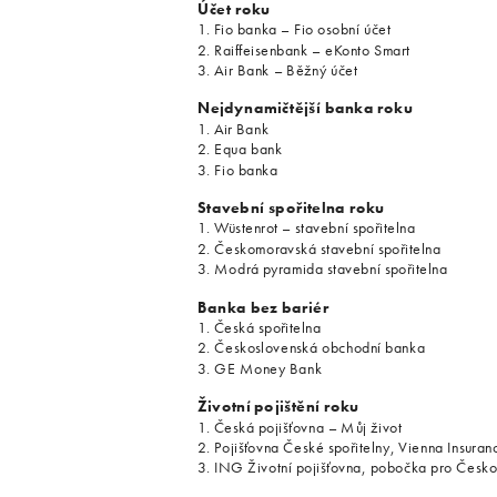
Účet roku
1. Fio banka – Fio osobní účet
2. Raiffeisenbank – eKonto Smart
3. Air Bank – Běžný účet
Nejdynamičtější banka roku
1. Air Bank
2. Equa bank
3. Fio banka
Stavební spořitelna roku
1. Wüstenrot – stavební spořitelna
2. Českomoravská stavební spořitelna
3. Modrá pyramida stavební spořitelna
Banka bez bariér
1. Česká spořitelna
2. Československá obchodní banka
3. GE Money Bank
Životní pojištění roku
1. Česká pojišťovna – Můj život
2. Pojišťovna České spořitelny, Vienna Insuran
3. ING Životní pojišťovna, pobočka pro Čes