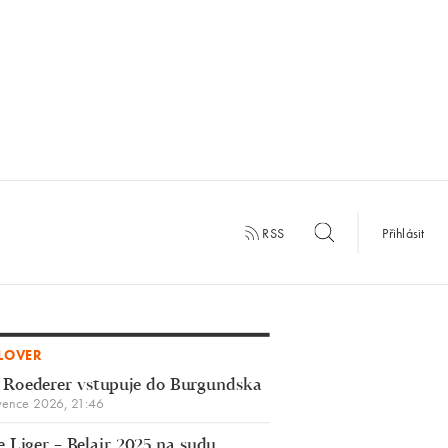
RSS
Přihlásit
LOVER
 Roederer vstupuje do Burgundska
vence 2026, 21:46
 Liger – Belair 2025 na sudu