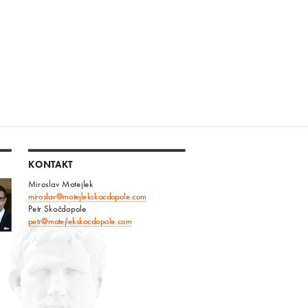
KONTAKT
Miroslav Motejlek
miroslav@motejlekskocdopole.com
Petr Skočdopole
petr@motejlekskocdopole.com