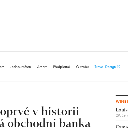
le.com
ers
Jednou větou
Archiv
Předplatné
O webu
Travel Design
WINE 
prvé v historii
Louis
29. čer
á obchodní banka
Comte