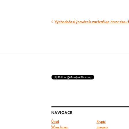
Východočeský továrník zachraňuje historickou 
Předcházející
článek
NAVIGACE
Úvod
Krypto
Wine Lover
Lawyers