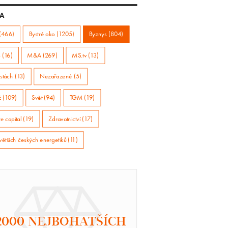
A
(466)
Bystré oko (1205)
Byznys (804)
 (16)
M&A (269)
MS.tv (13)
stách (13)
Nezařazené (5)
ž (109)
Svět (94)
TGM (19)
e capital (19)
Zdravotnictví (17)
větších českých energetiků (11)
2000 NEJBOHATŠÍCH