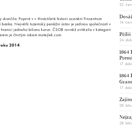
22. čer
Dosáž
ončila. Poprvé v v třináctileté historii ocenění Fincentrum
14. čer
banka. Největší tuzemský peněžní ústav je jedinou společností v
 hranici jednoho bilionu korun. ČSOB rovněž zvítězila v kategorii
nerem je čtvrtým rokem motejlek.com.
Příli
24. du
 roku 2014
1864 
Premi
17. dub
1864 
Gran
17. dub
Zajím
28. bře
Nejza
28. bře