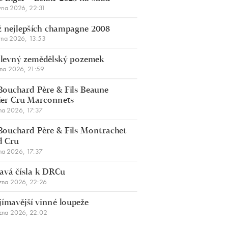
vna 2026, 22:31
 nejlepších champagne 2008
vna 2026, 13:53
š levný zemědělský pozemek
bna 2026, 21:59
Bouchard Père & Fils Beaune
er Cru Marconnets
na 2026, 17:37
Bouchard Père & Fils Montrachet
d Cru
na 2026, 17:37
avá čísla k DRCu
zna 2026, 22:26
jímavější vinné loupeže
zna 2026, 22:02