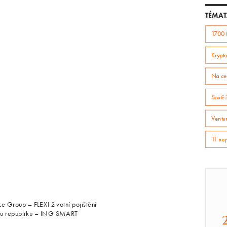
TÉMAT
1700 
Krypto
Na ce
Soutě
Ventur
11 nej
ce Group – FLEXI životní pojištění
kou republiku – ING SMART