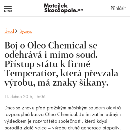
MotejlekSkocd
Přihlásit
Úvod
Byznys
Boj o Oleo Chemical se
odehrává i mimo soud.
Přístup státu k firmě
Temperatior, která převzala
výrobu, má znaky šikany.
11. dubna 2016, 16:06
Dnes se znovu před pražským městským soudem otevírá
rozporuplná kauza Oleo Chemical. Jejím zatím jediným
výsledkem je rozvrat této společnosti, která kdysi
porodila zlaté vejce – výrobu druhé generace biopaliv,