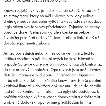
jako Vitol, Louis Dreyfus nebo Gunvor.
Znovu rozjetý byznys je teď znovu ohrožený. Paradoxně
ze strany státu, který by měl usilovat o to, aby paliva
druhé generace postupně vytlačila v souladu s evropskou
legislativou své řepkové předchůdce. Zejména ze strany
Správce daně, Celní správy, ale i České inspekce
životního prostředí roste vůči Temperatioru tlak, který už
dosahuje parametrů šikany.
Jen za posledních několik měsíců se ve firmě z těchto
institucí vystřídalo pět hloubkových kontrol. Hlavně v
případě Správce daně jde o mimořádný rozsah kontrol až
do stokorunových položek. Opakovaně jsou požadovány
detailní informace buď porušující advokátní tajemství,
nebo mířící k získání unikátního know-how. To vše s velmi
krátkými lhůtami k doložení dokumentů. Jde se do detailů
nad rámec kontrolních hlášení i za uplynulá období až k
počátku výroby s výčtem všech dodavatelů a odběratelů
a objemů dodávek, opakované předkládání listin a