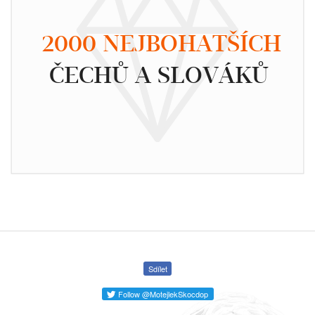
2000 NEJBOHATŠÍCH
ČECHŮ A SLOVÁKŮ
Sdílet
Follow @MotejlekSkocdop