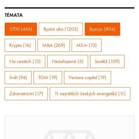
TÉMATA
1700 (466)
Bystré oko (1205)
Byznys (804)
Krypto (16)
M&A (269)
MS.tv (13)
Na cestách (13)
Nezařazené (5)
Soutěž (109)
Svět (94)
TGM (19)
Venture capital (19)
Zdravotnictví (17)
11 největších českých energetiků (11)