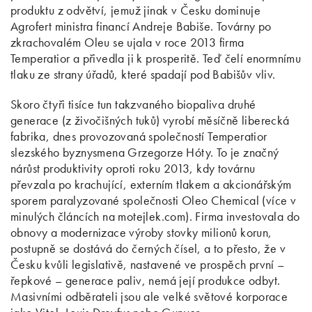
produktu z odvětví, jemuž jinak v Česku dominuje
Agrofert ministra financí Andreje Babiše. Továrny po
zkrachovalém Oleu se ujala v roce 2013 firma
Temperatior a přivedla ji k prosperitě. Teď čelí enormnímu
tlaku ze strany úřadů, které spadají pod Babišův vliv.
Skoro čtyři tisíce tun takzvaného biopaliva druhé
generace (z živočišných tuků) vyrobí měsíčně liberecká
fabrika, dnes provozovaná společností Temperatior
slezského byznysmena Grzegorze Hóty. To je značný
nárůst produktivity oproti roku 2013, kdy továrnu
převzala po krachující, externím tlakem a akcionářským
sporem paralyzované společnosti Oleo Chemical (více v
minulých článcích na motejlek.com). Firma investovala do
obnovy a modernizace výroby stovky milionů korun,
postupně se dostává do černých čísel, a to přesto, že v
Česku kvůli legislativě, nastavené ve prospěch první –
řepkové – generace paliv, nemá její produkce odbyt.
Masivními odběrateli jsou ale velké světové korporace