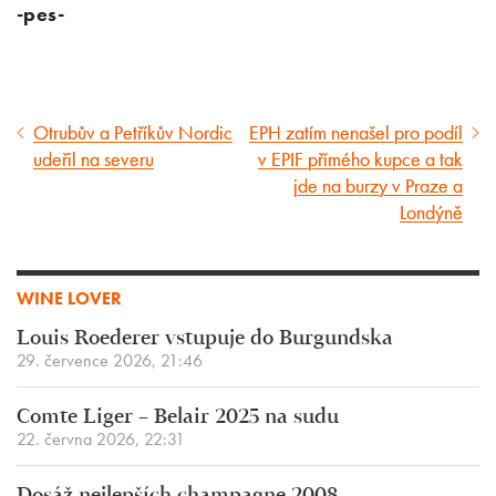
-pes-
Otrubův a Petříkův Nordic
EPH zatím nenašel pro podíl
Předcházející
Následující
udeřil na severu
v EPIF přímého kupce a tak
článek
článek
jde na burzy v Praze a
Londýně
WINE LOVER
Louis Roederer vstupuje do Burgundska
29. července 2026, 21:46
Comte Liger – Belair 2025 na sudu
22. června 2026, 22:31