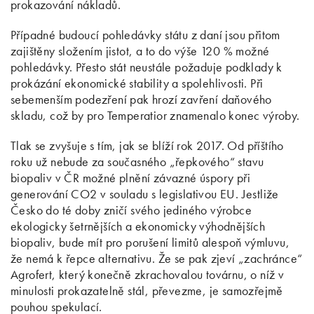
prokazování nákladů.
Případné budoucí pohledávky státu z daní jsou přitom
zajištěny složením jistot, a to do výše 120 % možné
pohledávky. Přesto stát neustále požaduje podklady k
prokázání ekonomické stability a spolehlivosti. Při
sebemenším podezření pak hrozí zavření daňového
skladu, což by pro Temperatior znamenalo konec výroby.
Tlak se zvyšuje s tím, jak se blíží rok 2017. Od příštího
roku už nebude za současného „řepkového“ stavu
biopaliv v ČR možné plnění závazné úspory při
generování CO2 v souladu s legislativou EU. Jestliže
Česko do té doby zničí svého jediného výrobce
ekologicky šetrnějších a ekonomicky výhodnějších
biopaliv, bude mít pro porušení limitů alespoň výmluvu,
že nemá k řepce alternativu. Že se pak zjeví „zachránce“
Agrofert, který konečně zkrachovalou továrnu, o níž v
minulosti prokazatelně stál, převezme, je samozřejmě
pouhou spekulací.