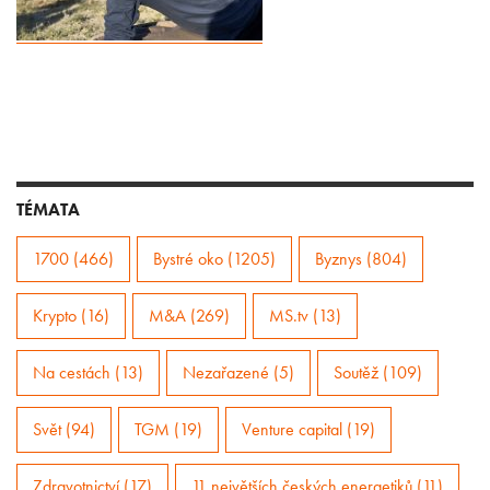
TÉMATA
1700 (466)
Bystré oko (1205)
Byznys (804)
Krypto (16)
M&A (269)
MS.tv (13)
Na cestách (13)
Nezařazené (5)
Soutěž (109)
Svět (94)
TGM (19)
Venture capital (19)
Zdravotnictví (17)
11 největších českých energetiků (11)