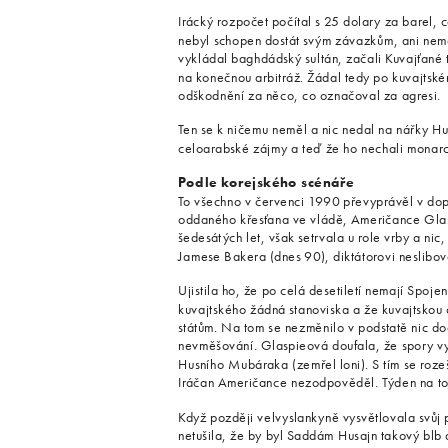
Irácký rozpočet počítal s 25 dolary za barel, 
nebyl schopen dostát svým závazkům, ani nemo
vykládal baghdádský sultán, začali Kuvajťané t
na konečnou arbitráž. Žádal tedy po kuvajtsk
odškodnění za něco, co označoval za agresi.
Ten se k ničemu neměl a nic nedal na nářky Hus
celoarabské zájmy a teď že ho nechali monarc
Podle korejského scénáře
To všechno v červenci 1990 převyprávěl v dop
oddaného křesťana ve vládě, Američance Glasp
šedesátých let, však setrvala u role vrby a nic
Jamese Bakera (dnes 90), diktátorovi neslibov
Ujistila ho, že po celá desetiletí nemají Spoj
kuvajtského žádná stanoviska a že kuvajtskou
státům. Na tom se nezměnilo v podstatě nic do
nevměšování. Glaspieová doufala, že spory vy
Husního Mubáraka (zemřel loni). S tím se rozeš
Iráčan Američance nezodpověděl. Týden na to
Když později velvyslankyně vysvětlovala svůj 
netušila, že by byl Saddám Husajn takový blb a