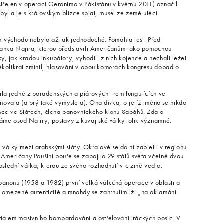
třelen v operaci Geronimo v Pákistánu v květnu 2011) označil
byl a je s královským blízce spjat, musel ze země utéci.
m východu nebylo až tak jednoduché. Pomohla lest. Před
jťanka Najira, kterou představili Američanům jako pomocnou
áky, jak kradou inkubátory, vyhodili z nich kojence a nechali ležet
několikrát zmínil, hlasování v obou komorách kongresu dopadlo
tila jedné z poradenských a píárových firem fungujících ve
novala (a prý také vymyslela). Ona dívka, o jejíž jméno se nikdo
ance ve Státech, člena panovnického klanu Sabáhů. Zda o
me osud Najiry, postavy z kuvajtské války tolik významné.
álky mezi arabskými státy. Okrajově se do ní zapletli v regionu
u Američany Pouštní bouře se zapojilo 29 států světa včetně dvou
oslední válka, kterou ze svého rozhodnutí v cizině vedlo.
ibanonu (1958 a 1982) první velká válečná operace v oblasti a
 v omezené autenticitě a mnohdy se zahrnutím lží „na oklamání
eriálem masivního bombardování a ostřelování iráckých posic. V