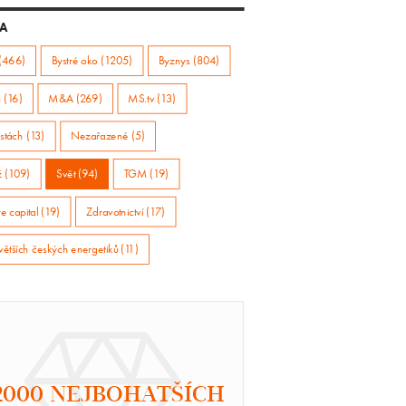
A
(466)
Bystré oko (1205)
Byznys (804)
 (16)
M&A (269)
MS.tv (13)
stách (13)
Nezařazené (5)
ž (109)
Svět (94)
TGM (19)
e capital (19)
Zdravotnictví (17)
větších českých energetiků (11)
2000 NEJBOHATŠÍCH