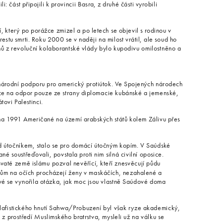
: část připojili k provincii Basra, z druhé části vyrobili
í, který po porážce zmizel a po letech se objevil s rodinou v
estu smrti. Roku 2000 se v naději na milost vrátil, ale soud ho
ů z revoluční kolaborantské vlády bylo kupodivu omilostněno a
inárodní podporu pro americký protiútok. Ve Spojených národech
uce na odpor pouze ze strany diplomacie kubánské a jemenské,
tovi Palestinci.
edna 1991 Američané na území arabských států kolem Zálivu přes
d útočníkem, stalo se pro domácí útočným kopím. V Saúdské
é soustřeďovali, povstala proti nim silná civilní oposice.
svaté země islámu pozval nevěřící, kteří znesvěcují půdu
bům na očích procházejí ženy v maskáčích, nezahalené a
é se vynořila otázka, jak moc jsou vlastně Saúdové doma
afistického hnutí Sahwa/Probuzení byl však ryze akademický,
i z prostředí Muslimského bratrstva, mysleli už na válku se