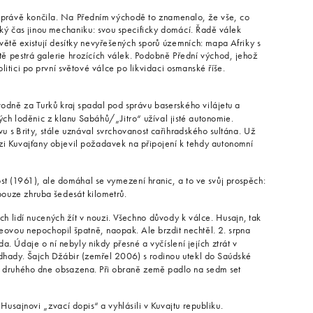
právě končila. Na Předním východě to znamenalo, že vše, co
aký čas jinou mechaniku: svou specificky domácí. Řadě válek
větě existují desítky nevyřešených sporů územních: mapa Afriky s
ě pestrá galerie hrozících válek. Podobně Přední východ, jehož
olitici po první světové válce po likvidaci osmanské říše.
ůvodně za Turků kraj spadal pod správu baserského vilájetu a
ých loděnic z klanu Sabáhů/„Jitro“ užíval jisté autonomie.
u s Brity, stále uznával svrchovanost cařihradského sultána. Už
mezi Kuvajťany objevil požadavek na připojení k tehdy autonomní
st (1961), ale domáhal se vymezení hranic, a to ve svůj prospěch:
pouze zhruba šedesát kilometrů.
ích lidí nucených žít v nouzi. Všechno důvody k válce. Husajn, tak
ieovou nepochopil špatně, naopak. Ale brzdit nechtěl. 2. srpna
a. Údaje o ní nebyly nikdy přesné a vyčíslení jejích ztrát v
hady. Šajch Džábir (zemřel 2006) s rodinou utekl do Saúdské
 druhého dne obsazena. Při obraně země padlo na sedm set
 Husajnovi „zvací dopis“ a vyhlásili v Kuvajtu republiku.