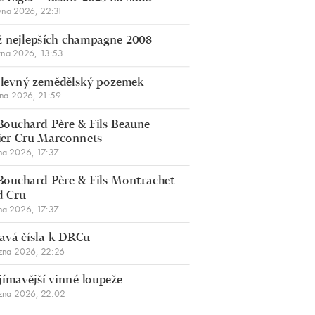
vna 2026, 22:31
 nejlepších champagne 2008
vna 2026, 13:53
š levný zemědělský pozemek
bna 2026, 21:59
Bouchard Père & Fils Beaune
er Cru Marconnets
na 2026, 17:37
Bouchard Père & Fils Montrachet
d Cru
na 2026, 17:37
avá čísla k DRCu
zna 2026, 22:26
jímavější vinné loupeže
zna 2026, 22:02