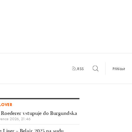
RSS
Přihlásit
LOVER
 Roederer vstupuje do Burgundska
vence 2026, 21:46
 Liger – Belair 2025 na sudu