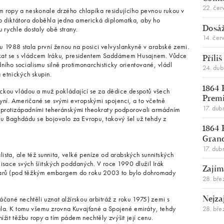
22. čer
m ropy a neskonale drzého chlapíka residujícího pevnou rukou v
o diktátora doběhla jedna americká diplomatka, aby ho
u rychle dostaly obě strany.
Dosáž
14. čer
u 1988 stala první ženou na posici velvyslankyně v arabské zemi.
tkat se s vládcem Iráku, presidentem Saddámem Husajnem. Vůdce
Příli
ího socialismu silně protimonarchisticky orientované, vládl
24. du
etnických skupin.
1864 
ickou vládou a muž pokládající se za dědice despotů všech
Premi
nkyní. Američané se svými evropskými spojenci, a to včetně
17. dub
raprotizápadními teheránskými theokraty podporovali armádním
e u Baghdádu se bojovalo za Evropu, takový šel už tehdy z
1864 
Gran
17. dub
lista, ale též sunnita, velké peníze od arabských sunnitských
lisace svých šíitských poddaných. V roce 1990 dlužil Irák
Zajím
olarů (pod těžkým embargem do roku 2003 to bylo dohromady
28. bře
áčané nechtěli uznat alžírskou arbitráž z roku 1975) zemi s
Nejza
ala. K tomu všemu zrovna Kuvajťané a Spojené emiráty, tehdy
28. bře
ížit těžbu ropy a tím pádem nechtěly zvýšit její cenu.