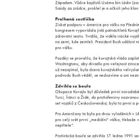
Západem. Vůdce kajdistů Usáma bin Ládin (zas
Saúdy za zrádce, proklel je a ačkoli jeho klan 
Prolhaná sestřička
Získat podporu v Americe pro válku na Přední
kongresem vypovídala jistá patnáctiletá Kuva
zdravotní sestru. Tvrdila, že viděla irácké voj
na zemi, kde zemřeli. President Bush událost 
pro válku.
Později se provalilo, že kuvajtská vláda zapla
Washingtonu, aby divadlo pro veřejnost zinsce
už nezajímal, byla dcera kuvajtského velvysl
podvodu Bush věděl, se nedozvíme a ani nezná
Zdvihla se bouře
Okupace Kuvajtu byl důsledek první novodobé v
Turci, Íránci a Židé, do protiofensivy nazvano
set vojáků z Československa; byla to první a p
Pro Američany to byla po dvou vyloděních v L
pro celý svět první „mediální“ válka, třebaže
nepřítele“.
Protiirácká bouře se zdvihla 17. ledna 1991 s