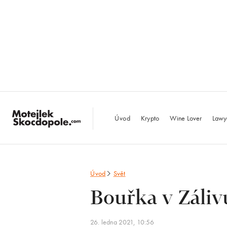
MotejlekSkocdopo
Úvod
Krypto
Wine Lover
Lawy
Úvod
Svět
Bouřka v Záliv
26. ledna 2021, 10:56