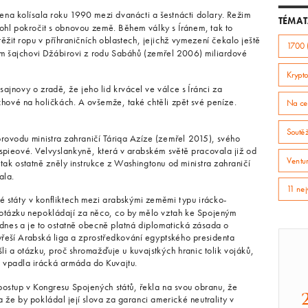
cena kolísala roku 1990 mezi dvanácti a šestnácti dolary. Režim
TÉMAT
hl pokročit s obnovou země. Během války s Íránem, tak to
ěžit ropu v příhraničních oblastech, jejichž vymezení čekalo ještě
1700 
ém šajchovi Džábirovi z rodu Sabáhů (zemřel 2006) miliardové
Krypto
ajnovy o zradě, že jeho lid krvácel ve válce s Íránci za
hové na holičkách. A ovšemže, také chtěli zpět své peníze.
Na ce
Soutě
rovodu ministra zahraničí Táriqa Azíze (zemřel 2015), svého
ieové. Velvyslankyně, která v arabském světě pracovala již od
Ventur
, tak ostatně zněly instrukce z Washingtonu od ministra zahraničí
ala.
11 nej
ené státy v konfliktech mezi arabskými zeměmi typu irácko-
 otázku nepokládají za něco, co by mělo vztah ke Spojeným
dnes a je to ostatně obecně platná diplomatická zásada o
řeší Arabská liga a zprostředkování egyptského presidenta
li a otázku, proč shromažďuje u kuvajstkých hranic tolik vojáků,
 vpadla irácká armáda do Kuvajtu.
postup v Kongresu Spojených států, řekla na svou obranu, že
 že by pokládal její slova za garanci americké neutrality v