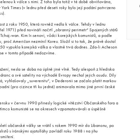
lenou k válce s nimi. Z toho byla totiž v té době obviňována,
 York Times (v lednu před deseti roky bylo její podání potvrzeno
s).
t z roku 1950, která rovněž vedla k válce. Tehdy v lednu
el 1971) před novináři načrtl „obranný perimetr“ Spojených států
 Tchaj-wan. Kim Ir-senovi, vůdci korejských komunistů, a podle
u, proč Američan nezmínil Koreu. Složil si to tak, že právě dostal
1950 vypukla korejská válka a vlastně trvá dodnes. Zda-li Acheson
, se v tomto případě nedozvíme.
žení, nesla se doba na úplně jiné vlně. Tedy alespoň z hlediska
anc a své satelity na východě Evropy nechal jejich osudu. Díly
á, vyhlašovaly „suverenitu“, v Dederonii se začalo platit markou
dní (pro cizince tři ku jedné) animovala mimo jiné první české
ensku v červnu 1990 přinesly logické vítězství Občanského fora a
zatímco komunisté se na okresech vzpamatovávali a úspěšně
oletí občanské války se vrátil s rokem 1990 mír do Libanonu, po
istů s íránskými ajatolláhy zavládl roku 1988 i na jihu
smíření.