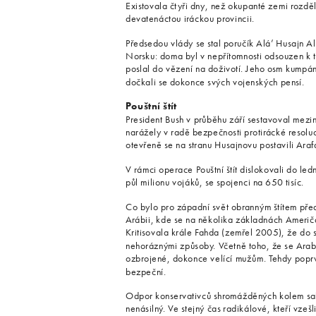
Existovala čtyři dny, než okupanté zemi rozdělili
devatenáctou iráckou provincii.
Předsedou vlády se stal poručík Alá’ Husajn Al
Norsku: doma byl v nepřítomnosti odsouzen k tr
poslal do vězení na doživotí. Jeho osm kumpán
dočkali se dokonce svých vojenských pensí.
Pouštní štít
President Bush v průběhu září sestavoval mez
narážely v radě bezpečnosti protirácké resol
otevřeně se na stranu Husajnovu postavili Arafá
V rámci operace Pouštní štít dislokovali do l
půl milionu vojáků, se spojenci na 650 tisíc.
Co bylo pro západní svět obranným štítem pře
Arábii, kde se na několika základnách Američan
Kritisovala krále Fahda (zemřel 2005), že do 
nehoráznými způsoby. Včetně toho, že se Ara
ozbrojené, dokonce velící mužům. Tehdy poprv
bezpeční.
Odpor konservativců shromážděných kolem sal
nenásilný. Ve stejný čas radikálové, kteří vzešl