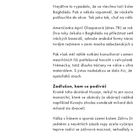
Nejdříve to vypadalo, že se všechno točí kole
Baghdádu. Pak si někdo vzpomněl, že iráckéh
pošťouchla do akce. Tak jako tak, chuť na válk
Američanka April Glaspieová (dnes 78) se rok
Dva roky čekala v Baghdádu na příležitost se
iráckých baasistů, odnože arabské formy národn
tvrdým režimem v zemi mnoha náboženských a 
Pak však měl náhlé nutkání konsultovat s amer
meziříčních říší potřeboval hovořit s velvysla
Německa, totiž dlouho Iráčany ve válce s ult
materiálem. S jistou nadsázkou se dalo říci, ž
ajatolláhů strach.
Zadlužen, kam se podíváš
Kromě toho dostával Husajn, nebyl to jen socia
monarchií, které se obávaly (a obávají) radika
například Kuvajtu zhruba osmdesát miliard d
miliard sto dvacet).
Válka s Íránem o sporná území kolem Zálivu (Ir
jedněmi z největších zásob ropy zcela vyčerp
teprve rodící se zálivová mocnost, nehodlaly sn