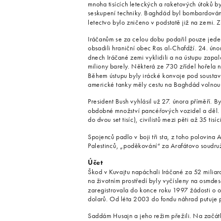
mnoha tisících leteckých a raketových útoků by
seskupení techniky. Baghdád byl bombardován s
letectvo bylo zničeno v podstatě již na zemi. Zb
Iráčanům se za celou dobu podařil pouze jede
obsadili hraniční obec Ras al-Chafdží. 24. ún
dnech Iráčané zemi vyklidili a na ústupu zapal
miliony barely. Některá ze 730 zřídel hořela n
Během ústupu byly irácké konvoje pod sousta
americké tanky měly cestu na Baghdád volnou
President Bush vyhlásil už 27. února příměří. Byl
obdobné množství pancéřových vozidel a děl. 
do dvou set tisíc), civilistů mezi pěti až 35 tisí
Spojenců padlo v boji tři sta, z toho polovina 
Palestinců, „poděkování“ za Arafátovo soudruž
Účet
Škod v Kuvajtu napáchali Iráčané za 52 miliar
na životním prostředí byly vyčísleny na osmd
zaregistrovala do konce roku 1997 žádosti o o
dolarů. Od léta 2003 do fondu náhrad putuje p
Saddám Husajn a jeho režim přežili. Na začátku