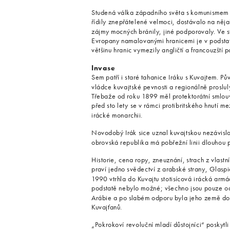
Studená válka západního světa s komunismem 
řídily znepřátelené velmoci, dostávalo na něj
zájmy mocných bránily, jiné podporovaly. Ve s
Evropany namalovanými hranicemi je v podstat
většinu hranic vymezily angličtí a francouzští p
Invase
Sem patří i staré tahanice Iráku s Kuvajtem. P
vládce kuvajtské pevnosti a regionálně proslul
Třebaže od roku 1899 měl protektorátní smlouv
před sto lety se v rámci protibritského hnutí 
irácké monarchii.
Novodobý Irák sice uznal kuvajtskou nezávislo
obrovská republika má pobřežní linii dlouhou 
Historie, cena ropy, zneuznání, strach z vlastn
praví jedno svědectví z arabské strany, Glasp
1990 vtrhla do Kuvajtu stotisícová irácká armád
podstatě nebylo možné; všechno jsou pouze od
Arábie a po slabém odporu byla jeho země do
Kuvajťanů.
„Pokrokoví revoluční mladí důstojníci“ poskytli