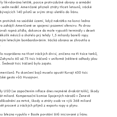
ly likvidována letiště, posice protivzdušné obrany a armádní
edm neděl. Američané přiznali ztráty třiceti letounů, irácké
ývajících 140 pilotů se svými stroji uletělo do Íránu.
n protiútok na saúdské území, když nakrátko na konci ledna
ora zahájili Američané se spojenci pozemní ofensivu. Po dvou
ovali ropná zřídla, dokonce do moře vypustili terminály s deseti
ěkolik měsíců a shořelo prý tehdy 1,5 miliardy barelů ropy.
vným leteckým bombardováním. Irácká obrana se zhroutila a
.
o rozprášeno na třicet iráckých divisí, zničeno na tři tisíce tanků,
Zahynulo 60 až 75 tisíc Iráčanů v uniformě (některé odhady jdou
ci. Šedesát tisíc Iráčanů bylo zajato.
Američanů. Po skončení bojů muselo opustit Kuvajt 450 tisíc
ské gesto vůči Husajnovi.
dy USD (se započtením inflace dnes nejméně dvakrát tolik), škody
esát miliard. Kompensační komise Spojených národů v Ženevě
dškodnění za mrtvé, škody a ztráty osob ve výši 368 miliard
ět procent z iráckých příjmů z exportu ropy a plynu.
 března vypuklo v Basře povstání šíitů iniciované z Íránu.