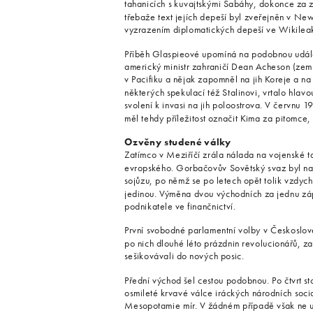
tahanicích s kuvajtskými Sabáhy, dokonce za ze
třebaže text jejích depeší byl zveřejněn v New
vyzrazením diplomatických depeší ve Wikileak
Příběh Glaspieové upomíná na podobnou událos
americký ministr zahraničí Dean Acheson (zemř
v Pacifiku a nějak zapomněl na jih Koreje a na
některých spekulací též Stalinovi, vrtalo hlavo
svolení k invasi na jih poloostrova. V červnu 
měl tehdy příležitost označit Kima za pitomce
Ozvěny studené války
Zatímco v Meziříčí zrála nálada na vojenské ta
evropského. Gorbačovův Sovětský svaz byl nadr
sojůzu, po němž se po letech opět tolik vzdych
jedinou. Výměna dvou východních za jednu zápa
podnikatele ve finančnictví.
První svobodné parlamentní volby v Českoslov
po nich dlouhé léto prázdnin revolucionářů, 
sešikovávali do nových posic.
Přední východ šel cestou podobnou. Po čtvrt st
osmileté krvavé válce iráckých národních social
Mesopotamie mír. V žádném případě však ne u