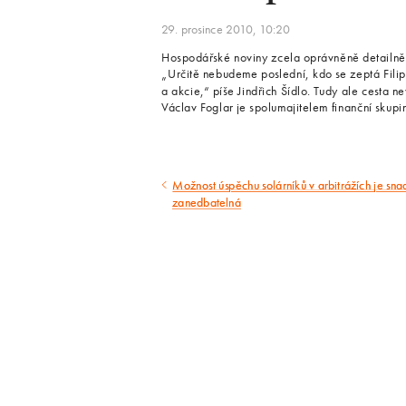
29. prosince 2010, 10:20
Hospodářské noviny zcela oprávněně detailně
„Určitě nebudeme poslední, kdo se zeptá Filip
a akcie,“ píše Jindřich Šídlo. Tudy ale cesta n
Václav Foglar je spolumajitelem finanční skup
Možnost úspěchu solárníků v arbitrážích je sna
Předcházející
zanedbatelná
článek