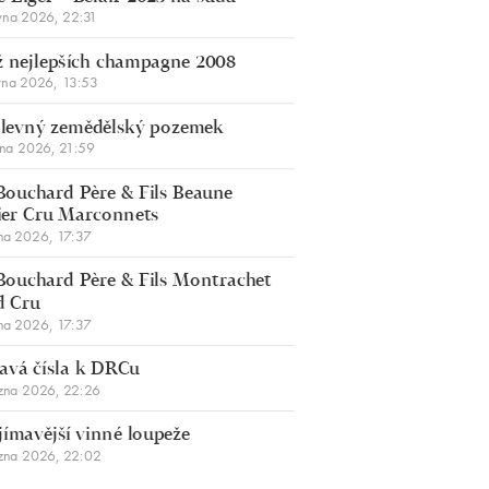
vna 2026, 22:31
 nejlepších champagne 2008
vna 2026, 13:53
š levný zemědělský pozemek
bna 2026, 21:59
Bouchard Père & Fils Beaune
er Cru Marconnets
na 2026, 17:37
Bouchard Père & Fils Montrachet
d Cru
na 2026, 17:37
avá čísla k DRCu
zna 2026, 22:26
jímavější vinné loupeže
zna 2026, 22:02