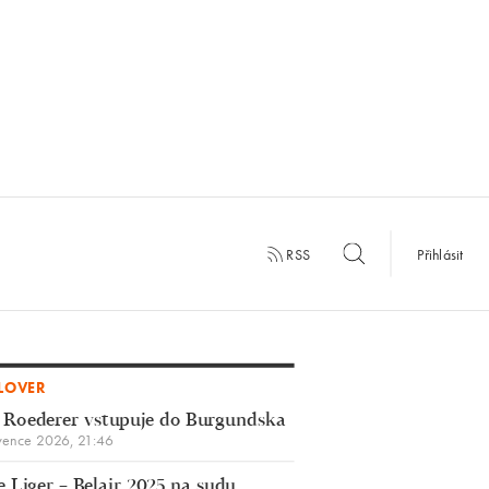
RSS
Přihlásit
LOVER
 Roederer vstupuje do Burgundska
vence 2026, 21:46
 Liger – Belair 2025 na sudu