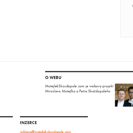
O WEBU
MotejlekSkocdopole.com je webový projekt
Miroslava Motejlka a Petra Skočdopoleho
INZERCE
reklama@motejlekskocdopole.com