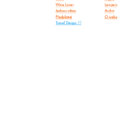
Wine Lover
Lawyers
Jednou větou
Archiv
Předplatné
O webu
Travel Design