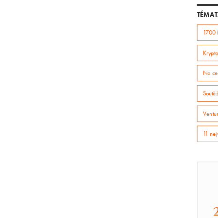
TÉMAT
1700 
Krypto
Na ce
Soutě
Ventur
11 nej