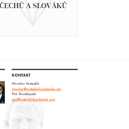
ČECHŮ A SLOVÁKŮ
KONTAKT
Miroslav Motejlek
miroslav@motejlekskocdopole.com
Petr Skočdopole
petr@motejlekskocdopole.com