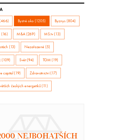
A
(466)
Bystré oko (1205)
Byznys (804)
 (16)
M&A (269)
MS.tv (13)
stách (13)
Nezařazené (5)
ž (109)
Svět (94)
TGM (19)
e capital (19)
Zdravotnictví (17)
větších českých energetiků (11)
2000 NEJBOHATŠÍCH