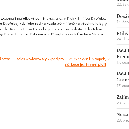
22. čer
Dosáž
 zkoumají majetkové poměry exstarosty Prahy 1 Filipa Dvořáka.
14. čer
a Dvořáka, kde jeho rodina vzala 50 milionů na všechny ty byty
evede. Rodina Filipa Dvořáka je totiž velmi bohatá. Jeho tchán
iny Proxy-Finance. Patří mezi 300 nejbohatších Čechů a Slováků.
Příli
24. du
1864 
Premi
d sotva
Kalousko-hávovský výpad proti ČSOB nevyšel. Naopak,
Následující
17. dub
stát bude ještě muset platit
článek
1864 
Gran
17. dub
Zajím
28. bře
Nejza
28. bře