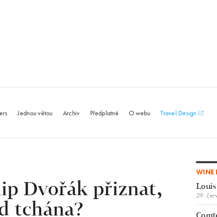
le.com
ers
Jednou větou
Archiv
Předplatné
O webu
Travel Design
WINE 
ip Dvořák přiznat,
Louis
29. čer
d tchána?
Comte