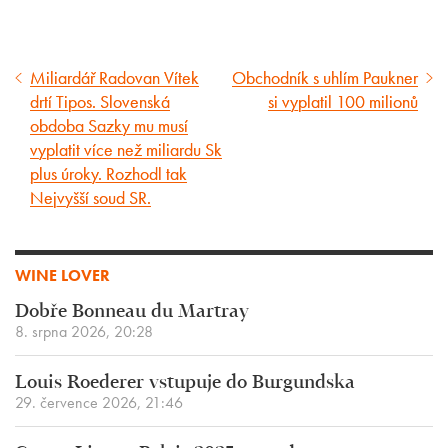
Miliardář Radovan Vítek
Obchodník s uhlím Paukner
Předcházející
Následující
drtí Tipos. Slovenská
si vyplatil 100 milionů
článek
článek
obdoba Sazky mu musí
vyplatit více než miliardu Sk
plus úroky. Rozhodl tak
Nejvyšší soud SR.
WINE LOVER
Dobře Bonneau du Martray
8. srpna 2026, 20:28
Louis Roederer vstupuje do Burgundska
29. července 2026, 21:46