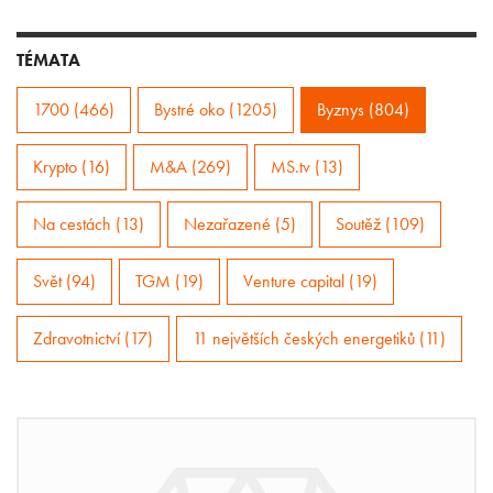
TÉMATA
1700 (466)
Bystré oko (1205)
Byznys (804)
Krypto (16)
M&A (269)
MS.tv (13)
Na cestách (13)
Nezařazené (5)
Soutěž (109)
Svět (94)
TGM (19)
Venture capital (19)
Zdravotnictví (17)
11 největších českých energetiků (11)