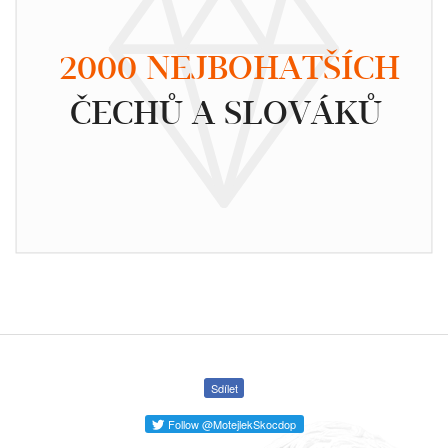
2000 NEJBOHATŠÍCH
ČECHŮ A SLOVÁKŮ
Sdílet
Follow @MotejlekSkocdop