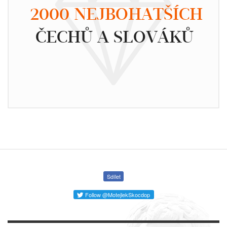
2000 NEJBOHATŠÍCH
ČECHŮ A SLOVÁKŮ
Sdílet
Follow @MotejlekSkocdop