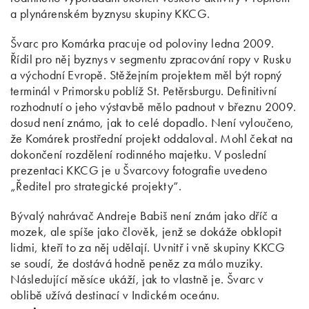
a plynárenském byznysu skupiny KKCG.
Švarc pro Komárka pracuje od poloviny ledna 2009.
Řídil pro něj byznys v segmentu zpracování ropy v Rusku
a východní Evropě. Stěžejním projektem měl být ropný
terminál v Primorsku poblíž St. Petěrsburgu. Definitivní
rozhodnutí o jeho výstavbě mělo padnout v březnu 2009.
dosud není známo, jak to celé dopadlo. Není vyloučeno,
že Komárek prostřední projekt oddaloval. Mohl čekat na
dokončení rozdělení rodinného majetku. V poslední
prezentaci KKCG je u Švarcovy fotografie uvedeno
„Ředitel pro strategické projekty“.
Bývalý nahrávač Andreje Babiš není znám jako dříč a
mozek, ale spíše jako člověk, jenž se dokáže obklopit
lidmi, kteří to za něj udělají. Uvnitř i vně skupiny KKCG
se soudí, že dostává hodně peněz za málo muziky.
Následující měsíce ukáží, jak to vlastně je. Švarc v
oblibě užívá destinací v Indickém oceánu.