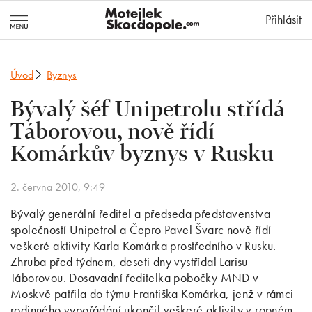
MotejlekSkocd
Přihlásit
Úvod
Byznys
Bývalý šéf Unipetrolu střídá
Táborovou, nově řídí
Komárkův byznys v Rusku
2. června 2010, 9:49
Bývalý generální ředitel a předseda představenstva
společností Unipetrol a Čepro Pavel Švarc nově řídí
veškeré aktivity Karla Komárka prostředního v Rusku.
Zhruba před týdnem, deseti dny vystřídal Larisu
Táborovou. Dosavadní ředitelka pobočky MND v
Moskvě patřila do týmu Františka Komárka, jenž v rámci
rodinného vypořádání ukončil veškeré aktivity v ropném