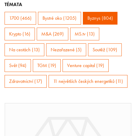
TÉMATA
1700 (466)
Bystré oko (1205)
Byznys (804)
Krypto (16)
M&A (269)
MS.tv (13)
Na cestách (13)
Nezařazené (5)
Soutěž (109)
Svět (94)
TGM (19)
Venture capital (19)
Zdravotnictví (17)
11 největších českých energetiků (11)