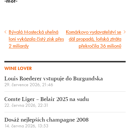
-mot-
Bývalá Mostecká uhelná
Komárkovo vydavatelství se
Předcházející
Následující
loni vykázala čistý zisk přes
dál propadá, loňská ztráta
článek
článek
2 miliardy
překročila 36 milionů
WINE LOVER
Louis Roederer vstupuje do Burgundska
29. července 2026, 21:46
Comte Liger – Belair 2025 na sudu
22. června 2026, 22:31
Dosáž nejlepších champagne 2008
14. června 2026, 13:53