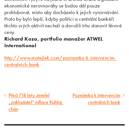
ekonomické nerovnováhy se budou dál pouze
prohlubovat, místo aby docházelo k jejich vyrovnávání.
Proto by bylo lepší, kdyby politici a centrální bankéři
těchto svých aktivit nechali a dovolili trhu stanovit férové
ceny.
Richard Koza, portfolio manažer ATWEL
International
http://www.motejlek.com/poznamka-k-intervencim-
centralnich-bank
Před 718 lety zemřel
Poznámka k intervencím
Předcházející
Následující
„zakladatel“ inflace Kublaj-
centrálních bank
článek
článek
chán