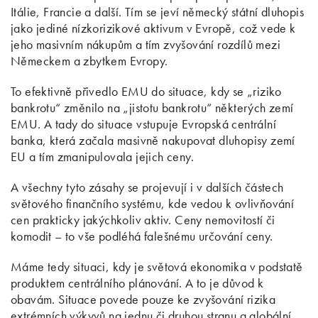
Itálie, Francie a další. Tím se jeví německý státní dluhopis
jako jediné nízkorizikové aktivum v Evropě, což vede k
jeho masivním nákupům a tím zvyšování rozdílů mezi
Německem a zbytkem Evropy.
To efektivně přivedlo EMU do situace, kdy se „riziko
bankrotu“ změnilo na „jistotu bankrotu“ některých zemí
EMU. A tady do situace vstupuje Evropská centrální
banka, která začala masivně nakupovat dluhopisy zemí
EU a tím zmanipulovala jejich ceny.
A všechny tyto zásahy se projevují i v dalších částech
světového finančního systému, kde vedou k ovlivňování
cen prakticky jakýchkoliv aktiv. Ceny nemovitostí či
komodit – to vše podléhá falešnému určování ceny.
Máme tedy situaci, kdy je světová ekonomika v podstatě
produktem centrálního plánování. A to je důvod k
obavám. Situace povede pouze ke zvyšování rizika
extrémních výkyvů na jednu či druhou stranu a globální