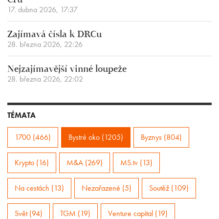
Cru
17. dubna 2026, 17:37
Zajímavá čísla k DRCu
28. března 2026, 22:26
Nejzajímavější vinné loupeže
28. března 2026, 22:02
TÉMATA
1700 (466)
Bystré oko (1205)
Byznys (804)
Krypto (16)
M&A (269)
MS.tv (13)
Na cestách (13)
Nezařazené (5)
Soutěž (109)
Svět (94)
TGM (19)
Venture capital (19)