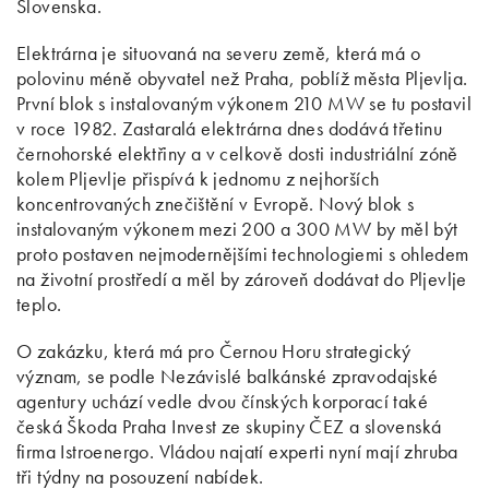
Slovenska.
Elektrárna je situovaná na severu země, která má o
polovinu méně obyvatel než Praha, poblíž města Pljevlja.
První blok s instalovaným výkonem 210 MW se tu postavil
v roce 1982. Zastaralá elektrárna dnes dodává třetinu
černohorské elektřiny a v celkově dosti industriální zóně
kolem Pljevlje přispívá k jednomu z nejhorších
koncentrovaných znečištění v Evropě. Nový blok s
instalovaným výkonem mezi 200 a 300 MW by měl být
proto postaven nejmodernějšími technologiemi s ohledem
na životní prostředí a měl by zároveň dodávat do Pljevlje
teplo.
O zakázku, která má pro Černou Horu strategický
význam, se podle Nezávislé balkánské zpravodajské
agentury uchází vedle dvou čínských korporací také
česká Škoda Praha Invest ze skupiny ČEZ a slovenská
firma Istroenergo. Vládou najatí experti nyní mají zhruba
tři týdny na posouzení nabídek.