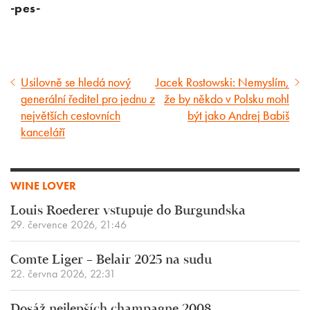
-pes-
Usilovně se hledá nový
Jacek Rostowski: Nemyslím,
Předcházející
Následující
generální ředitel pro jednu z
že by někdo v Polsku mohl
článek
článek
největších cestovních
být jako Andrej Babiš
kanceláří
WINE LOVER
Louis Roederer vstupuje do Burgundska
29. července 2026, 21:46
Comte Liger – Belair 2025 na sudu
22. června 2026, 22:31
Dosáž nejlepších champagne 2008