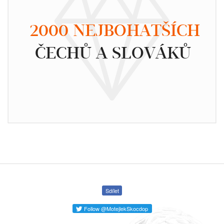
2000 NEJBOHATŠÍCH
ČECHŮ A SLOVÁKŮ
Sdílet
Follow @MotejlekSkocdop