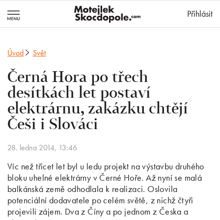
MotejlekSkocd
Přihlásit
Úvod
Svět
Černá Hora po třech
desítkách let postaví
elektrárnu, zakázku chtějí
Češi i Slováci
28. ledna 2014, 13:46
Víc než třicet let byl u ledu projekt na výstavbu druhého
bloku uhelné elektrárny v Černé Hoře. Až nyní se malá
balkánská země odhodlala k realizaci. Oslovila
potenciální dodavatele po celém světě, z nichž čtyři
projevili zájem. Dva z Číny a po jednom z Česka a