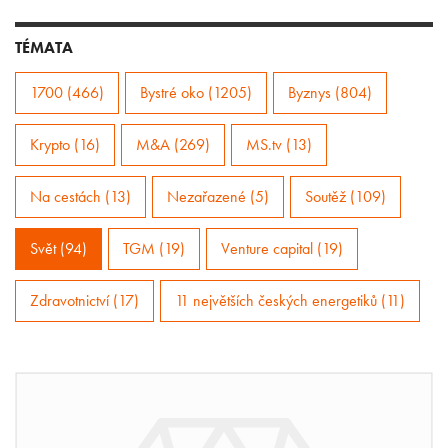
TÉMATA
1700 (466)
Bystré oko (1205)
Byznys (804)
Krypto (16)
M&A (269)
MS.tv (13)
Na cestách (13)
Nezařazené (5)
Soutěž (109)
Svět (94)
TGM (19)
Venture capital (19)
Zdravotnictví (17)
11 největších českých energetiků (11)