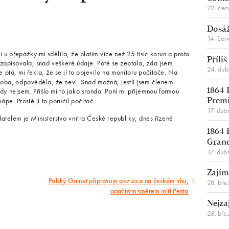
22. čer
Dosáž
14. čer
 u přepážky mi sdělila, že platím více než 25 tisíc korun a proto
Příli
zapisovala, snad veškeré údaje. Poté se zeptala, zda jsem
24. du
ptá, mi řekla, že se jí to objevilo na monitoru počítače. Na
oba, odpověděla, že neví. Snad možná, jestli jsem členem
dy nejsem. Přišlo mi to jako sranda. Paní mi příjemnou formou
1864 
pe. Prostě jí to poručil počítač.
Premi
17. dub
atelem je Ministerstvo vnitra České republiky, dnes řízené
1864 
Gran
17. dub
Zajím
Polský Gamet připravuje akvizice na českém trhu,
Následující
28. bře
opačným směrem míří Penta
článek
Nejza
28. bře