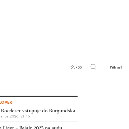
RSS
Přihlásit
LOVER
 Roederer vstupuje do Burgundska
vence 2026, 21:46
 Liger – Belair 2025 na sudu