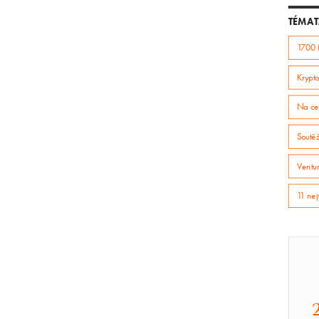
TÉMAT
1700 
Krypto
Na ce
Soutě
Ventur
11 nej