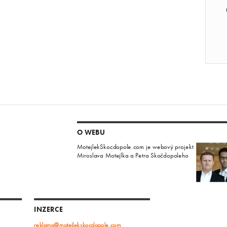
O WEBU
MotejlekSkocdopole.com je webový projekt
Miroslava Motejlka a Petra Skočdopoleho
INZERCE
reklama@motejlekskocdopole.com