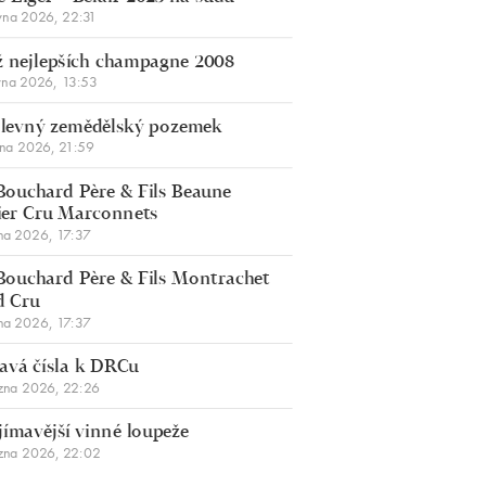
vna 2026, 22:31
 nejlepších champagne 2008
vna 2026, 13:53
š levný zemědělský pozemek
bna 2026, 21:59
Bouchard Père & Fils Beaune
er Cru Marconnets
na 2026, 17:37
Bouchard Père & Fils Montrachet
d Cru
na 2026, 17:37
avá čísla k DRCu
zna 2026, 22:26
jímavější vinné loupeže
zna 2026, 22:02