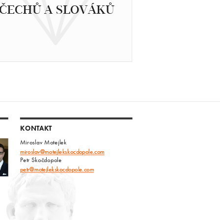
ČECHŮ A SLOVÁKŮ
KONTAKT
Miroslav Motejlek
miroslav@motejlekskocdopole.com
Petr Skočdopole
petr@motejlekskocdopole.com