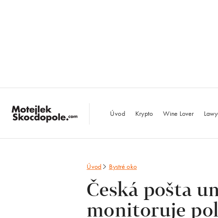
MotejlekSkocdopo
Úvod
Krypto
Wine Lover
Lawy
Úvod
Bystré oko
Česká pošta um
monitoruje po