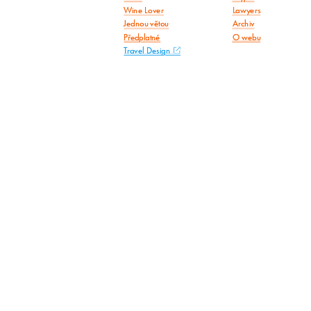
Wine Lover
Lawyers
Jednou větou
Archiv
Předplatné
O webu
Travel Design