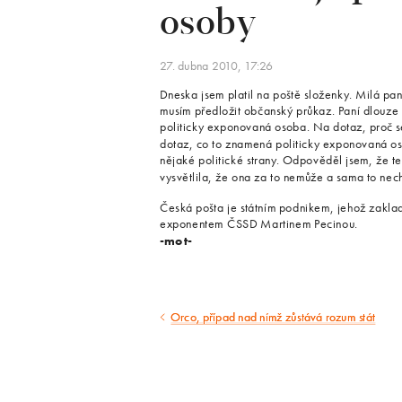
osoby
27. dubna 2010, 17:26
Dneska jsem platil na poště složenky. Milá paní
musím předložit občanský průkaz. Paní dlouze 
politicky exponovaná osoba. Na dotaz, proč se 
dotaz, co to znamená politicky exponovaná os
nějaké politické strany. Odpověděl jsem, že te
vysvětlila, že ona za to nemůže a sama to nechá
Česká pošta je státním podnikem, jehož zaklad
exponentem ČSSD Martinem Pecinou.
-mot-
Orco, případ nad nímž zůstává rozum stát
Předcházející
článek