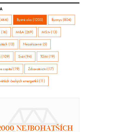
A
(466)
Bystré oko (1205)
Byznys (804)
 (16)
M&A (269)
MS.tv (13)
stách (13)
Nezařazené (5)
ž (109)
Svět (94)
TGM (19)
e capital (19)
Zdravotnictví (17)
větších českých energetiků (11)
2000 NEJBOHATŠÍCH