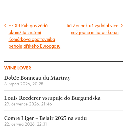
E.ON Ruhrgas žádá
Jiří Zoubek už vydělal více
Předcházející
Následující
okamžité zrušení
než jednu miliardu korun
článek
článek
Komárkova opatrovníka
petrolejářského Europgasu
WINE LOVER
Dobře Bonneau du Martray
8. srpna 2026, 20:28
Louis Roederer vstupuje do Burgundska
29. července 2026, 21:46
Comte Liger – Belair 2025 na sudu
22. června 2026, 22:31