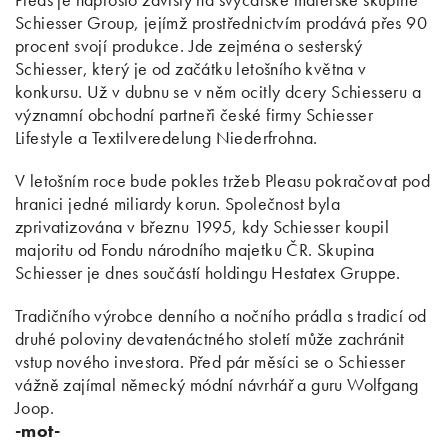
Schiesser Group, jejímž prostřednictvím prodává přes 90
procent svojí produkce. Jde zejména o sesterský
Schiesser, který je od začátku letošního května v
konkursu. Už v dubnu se v něm ocitly dcery Schiesseru a
významní obchodní partneři české firmy Schiesser
Lifestyle a Textilveredelung Niederfrohna.
V letošním roce bude pokles tržeb Pleasu pokračovat pod
hranici jedné miliardy korun. Společnost byla
zprivatizována v březnu 1995, kdy Schiesser koupil
majoritu od Fondu národního majetku ČR. Skupina
Schiesser je dnes součástí holdingu Hestatex Gruppe.
Tradičního výrobce denního a nočního prádla s tradicí od
druhé poloviny devatenáctného století může zachránit
vstup nového investora. Před pár měsíci se o Schiesser
vážně zajímal německý módní návrhář a guru Wolfgang
Joop.
-mot-