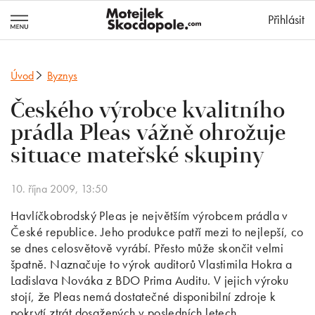
MotejlekSkocd
Přihlásit
Úvod
Byznys
Českého výrobce kvalitního
prádla Pleas vážně ohrožuje
situace mateřské skupiny
10. října 2009, 13:50
Havlíčkobrodský Pleas je největším výrobcem prádla v
České republice. Jeho produkce patří mezi to nejlepší, co
se dnes celosvětově vyrábí. Přesto může skončit velmi
špatně. Naznačuje to výrok auditorů Vlastimila Hokra a
Ladislava Nováka z BDO Prima Auditu. V jejich výroku
stojí, že Pleas nemá dostatečné disponibilní zdroje k
pokrytí ztrát dosažených v posledních letech.