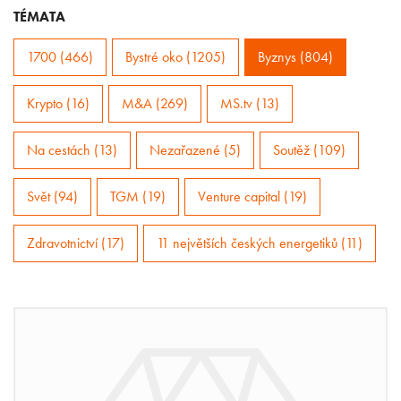
TÉMATA
1700 (466)
Bystré oko (1205)
Byznys (804)
Krypto (16)
M&A (269)
MS.tv (13)
Na cestách (13)
Nezařazené (5)
Soutěž (109)
Svět (94)
TGM (19)
Venture capital (19)
Zdravotnictví (17)
11 největších českých energetiků (11)