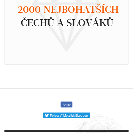
2000 NEJBOHATŠÍCH
ČECHŮ A SLOVÁKŮ
Sdílet
Follow @MotejlekSkocdop