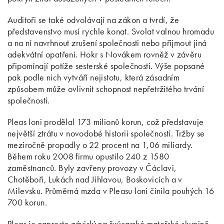
Auditoři se také odvolávají na zákon a tvrdí, že
představenstvo musí rychle konat. Svolat valnou hromadu
a na ní navrhnout zrušení společnosti nebo přijmout jiná
adekvátní opatření. Hokr s Novákem rovněž v závěru
připomínají potíže sesterské společnosti. Výše popsané
pak podle nich vytváří nejistotu, která zásadním
způsobem může ovlivnit schopnost nepřetržitého trvání
společnosti.
Pleas loni prodělal 173 milionů korun, což představuje
největší ztrátu v novodobé historii společnosti. Tržby se
meziročně propadly o 22 procent na 1,06 miliardy.
Během roku 2008 firmu opustilo 240 z 1580
zaměstnanců. Byly zavřeny provozy v Čáclavi,
Chotěboři, Lukách nad Jihlavou, Boskovicích a v
Milevsku. Průměrná mzda v Pleasu loni činila pouhých 16
700 korun.
Pleas je naprosto závislý na švýcarské mateřské skupině