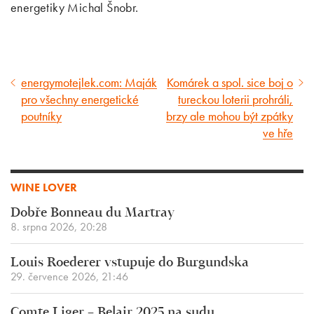
energetiky Michal Šnobr.
energymotejlek.com: Maják
Komárek a spol. sice boj o
Předcházející
Následující
pro všechny energetické
tureckou loterii prohráli,
článek
článek
poutníky
brzy ale mohou být zpátky
ve hře
WINE LOVER
Dobře Bonneau du Martray
8. srpna 2026, 20:28
Louis Roederer vstupuje do Burgundska
29. července 2026, 21:46
Comte Liger – Belair 2025 na sudu