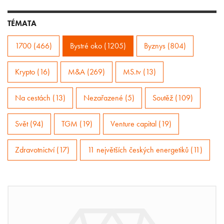
TÉMATA
1700 (466)
Bystré oko (1205)
Byznys (804)
Krypto (16)
M&A (269)
MS.tv (13)
Na cestách (13)
Nezařazené (5)
Soutěž (109)
Svět (94)
TGM (19)
Venture capital (19)
Zdravotnictví (17)
11 největších českých energetiků (11)