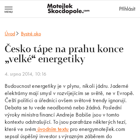
MotejlekSkocd
Přihlásit
Úvod
Bystré oko
Česko tápe na prahu konce
„velké“ energetiky
4. srpna 2014, 10:16
Budoucnost energetiky je v plynu, nikoli jádru. Jaderné
elektrárny mají smysl v rozvíjejícím se světě, ne v Evropě.
Čeští politici a úředníci ovšem světové trendy ignorují.
Debata se tu vede neodborná nebo žádná. Poslední
výroky ministra financí Andreje Babiše jsou v tomto
kontextu odstrašující. To jsou parafráze některých tezí,
které ve svém
úvodním textu
pro energymotejlek.com
sepsal úspěšný investor s výrazným záběrem do