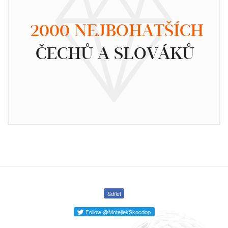
2000 NEJBOHATŠÍCH
ČECHŮ A SLOVÁKŮ
Sdílet
Follow @MotejlekSkocdop