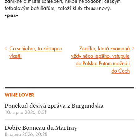
zanikne a místní schiebeři, nikoli nepodobní českým
fotbalovým bafuňářům, založí klub zbrusu nový.
-pes-
Co schieber, to zástupce
Značka, která znamená
Předcházející
Následující
vlasti!
vždy něco lepšího, vstupuje
článek
článek
do Polska. Potom možná i
do Čech
WINE LOVER
Poněkud děsivá zpráva z Burgundska
10. srpna 2026, 0:31
Dobře Bonneau du Martray
8. srpna 2026, 20:28