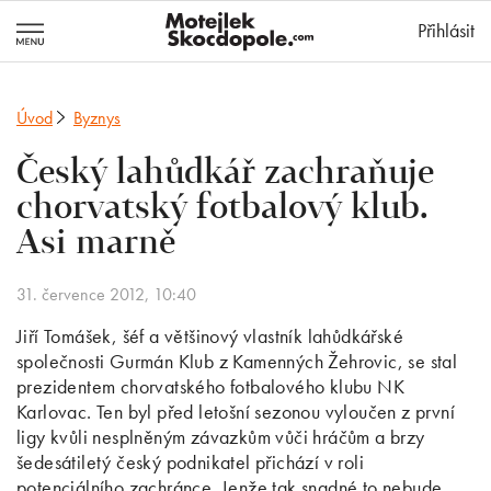
MotejlekSkocd
Přihlásit
Úvod
Byznys
Český lahůdkář zachraňuje
chorvatský fotbalový klub.
Asi marně
31. července 2012, 10:40
Jiří Tomášek, šéf a většinový vlastník lahůdkářské
společnosti Gurmán Klub z Kamenných Žehrovic, se stal
prezidentem chorvatského fotbalového klubu NK
Karlovac. Ten byl před letošní sezonou vyloučen z první
ligy kvůli nesplněným závazkům vůči hráčům a brzy
šedesátiletý český podnikatel přichází v roli
potenciálního zachránce. Jenže tak snadné to nebude.