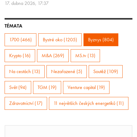
17. dubna 2026, 17:37
TÉMATA
1700 (466)
Bystré oko (1205)
Byznys (804)
Krypto (16)
M&A (269)
MS.tv (13)
Na cestách (13)
Nezařazené (5)
Soutěž (109)
Svět (94)
TGM (19)
Venture capital (19)
Zdravotnictví (17)
11 největších českých energetiků (11)