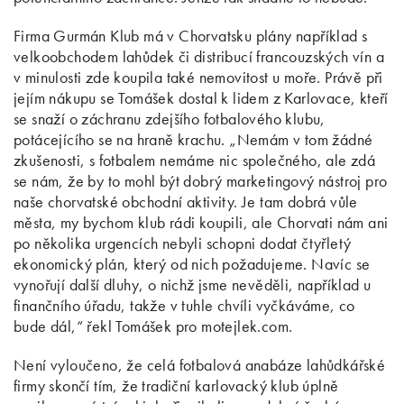
Firma Gurmán Klub má v Chorvatsku plány například s
velkoobchodem lahůdek či distribucí francouzských vín a
v minulosti zde koupila také nemovitost u moře. Právě při
jejím nákupu se Tomášek dostal k lidem z Karlovace, kteří
se snaží o záchranu zdejšího fotbalového klubu,
potácejícího se na hraně krachu. „Nemám v tom žádné
zkušenosti, s fotbalem nemáme nic společného, ale zdá
se nám, že by to mohl být dobrý marketingový nástroj pro
naše chorvatské obchodní aktivity. Je tam dobrá vůle
města, my bychom klub rádi koupili, ale Chorvati nám ani
po několika urgencích nebyli schopni dodat čtyřletý
ekonomický plán, který od nich požadujeme. Navíc se
vynořují další dluhy, o nichž jsme nevěděli, například u
finančního úřadu, takže v tuhle chvíli vyčkáváme, co
bude dál,“ řekl Tomášek pro motejlek.com.
Není vyloučeno, že celá fotbalová anabáze lahůdkářské
firmy skončí tím, že tradiční karlovacký klub úplně