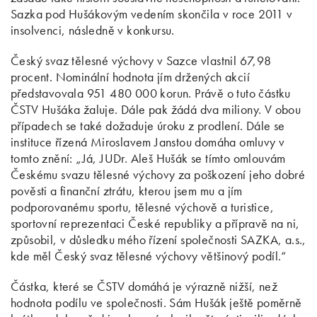
Sazka pod Hušákovým vedením skončila v roce 2011 v
insolvenci, následně v konkursu.
Český svaz tělesné výchovy v Sazce vlastnil 67,98
procent. Nominální hodnota jím držených akcií
představovala 951 480 000 korun. Právě o tuto částku
ČSTV Hušáka žaluje. Dále pak žádá dva miliony. V obou
případech se také dožaduje úroku z prodlení. Dále se
instituce řízená Miroslavem Janstou domáha omluvy v
tomto znění: „Já, JUDr. Aleš Hušák se tímto omlouvám
Českému svazu tělesné výchovy za poškození jeho dobré
pověsti a finanční ztrátu, kterou jsem mu a jím
podporovanému sportu, tělesné výchově a turistice,
sportovní reprezentaci České republiky a přípravě na ni,
způsobil, v důsledku mého řízení společnosti SAZKA, a.s.,
kde měl Český svaz tělesné výchovy většinový podíl.“
Částka, které se ČSTV domáhá je výrazně nižší, než
hodnota podílu ve společnosti. Sám Hušák ještě poměrně