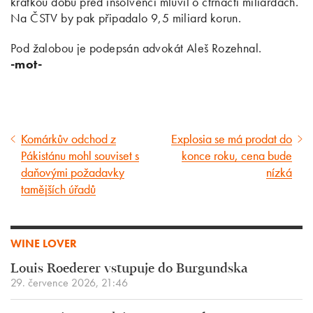
krátkou dobu před insolvencí mluvil o čtrnácti miliardách.
Na ČSTV by pak připadalo 9,5 miliard korun.
Pod žalobou je podepsán advokát Aleš Rozehnal.
-mot-
Komárkův odchod z
Explosia se má prodat do
Předcházející
Následující
Pákistánu mohl souviset s
konce roku, cena bude
článek
článek
daňovými požadavky
nízká
tamějších úřadů
WINE LOVER
Louis Roederer vstupuje do Burgundska
29. července 2026, 21:46