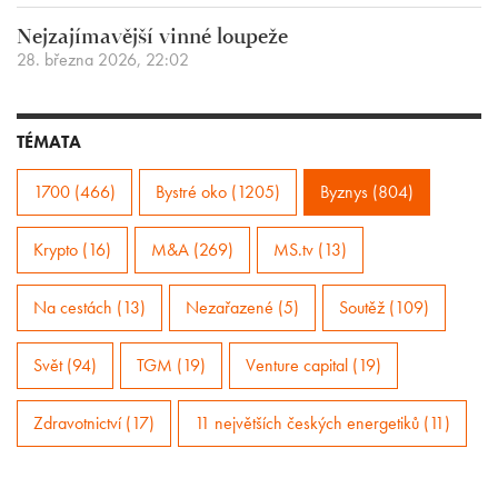
Nejzajímavější vinné loupeže
28. března 2026, 22:02
TÉMATA
1700 (466)
Bystré oko (1205)
Byznys (804)
Krypto (16)
M&A (269)
MS.tv (13)
Na cestách (13)
Nezařazené (5)
Soutěž (109)
Svět (94)
TGM (19)
Venture capital (19)
Zdravotnictví (17)
11 největších českých energetiků (11)