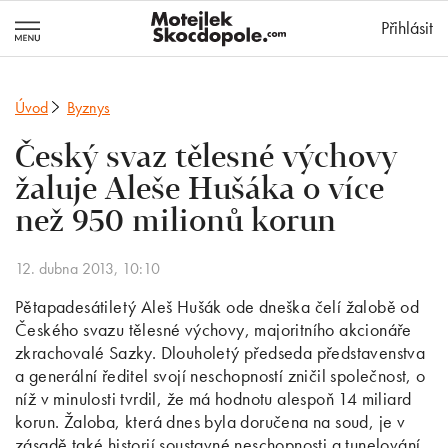
MotejlekSkocd
Přihlásit
Úvod
Byznys
Český svaz tělesné výchovy
žaluje Aleše Hušáka o více
než 950 milionů korun
12. dubna 2013, 10:10
Pětapadesátiletý Aleš Hušák ode dneška čelí žalobě od
Českého svazu tělesné výchovy, majoritního akcionáře
zkrachovalé Sazky. Dlouholetý předseda představenstva
a generální ředitel svojí neschopností zničil společnost, o
níž v minulosti tvrdil, že má hodnotu alespoň 14 miliard
korun. Žaloba, která dnes byla doručena na soud, je v
zásadě také historií soustavné neschopnosti a tunelování.