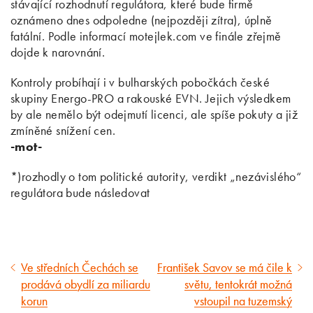
stávající rozhodnutí regulátora, které bude firmě
oznámeno dnes odpoledne (nejpozději zítra), úplně
fatální. Podle informací motejlek.com ve finále zřejmě
dojde k narovnání.
Kontroly probíhají i v bulharských pobočkách české
skupiny Energo-PRO a rakouské EVN. Jejich výsledkem
by ale nemělo být odejmutí licenci, ale spíše pokuty a již
zmíněné snížení cen.
-mot-
*)rozhodly o tom politické autority, verdikt „nezávislého“
regulátora bude následovat
Ve středních Čechách se
František Savov se má čile k
Předcházející
Následující
prodává obydlí za miliardu
světu, tentokrát možná
článek
článek
korun
vstoupil na tuzemský