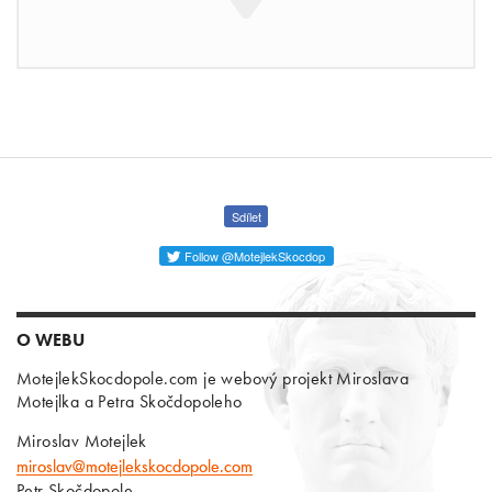
Sdílet
Follow @MotejlekSkocdop
O WEBU
MotejlekSkocdopole.com je webový projekt Miroslava
Motejlka a Petra Skočdopoleho
Miroslav Motejlek
miroslav@motejlekskocdopole.com
Petr Skočdopole