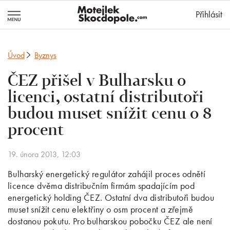
MotejlekSkocd
Přihlásit
Úvod
Byznys
ČEZ přišel v Bulharsku o
licenci, ostatní distributoři
budou muset snížit cenu o 8
procent
19. února 2013, 12:03
Bulharský energetický regulátor zahájil proces odnětí
licence dvěma distribučním firmám spadajícím pod
energetický holding ČEZ. Ostatní dva distributoři budou
muset snížit cenu elektřiny o osm procent a zřejmě
dostanou pokutu. Pro bulharskou pobočku ČEZ ale není