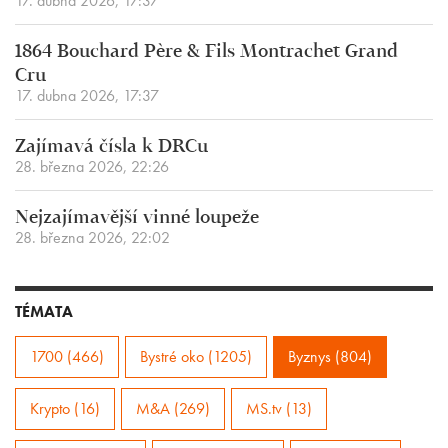
17. dubna 2026, 17:37
1864 Bouchard Père & Fils Montrachet Grand
Cru
17. dubna 2026, 17:37
Zajímavá čísla k DRCu
28. března 2026, 22:26
Nejzajímavější vinné loupeže
28. března 2026, 22:02
TÉMATA
1700 (466)
Bystré oko (1205)
Byznys (804)
Krypto (16)
M&A (269)
MS.tv (13)