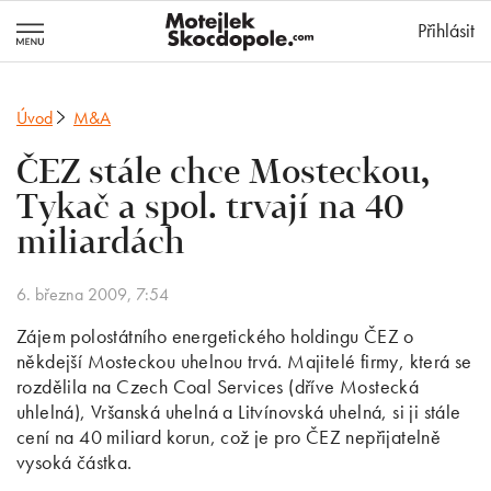
MotejlekSkocd
Přihlásit
Úvod
M&A
ČEZ stále chce Mosteckou,
Tykač a spol. trvají na 40
miliardách
6. března 2009, 7:54
Zájem polostátního energetického holdingu ČEZ o
někdejší Mosteckou uhelnou trvá. Majitelé firmy, která se
rozdělila na Czech Coal Services (dříve Mostecká
uhlelná), Vršanská uhelná a Litvínovská uhelná, si ji stále
cení na 40 miliard korun, což je pro ČEZ nepřijatelně
vysoká částka.