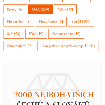
Krypto (16)
M&A (269)
MS.tv (13)
Na cestách (13)
Nezařazené (5)
Soutěž (109)
Svět (94)
TGM (19)
Venture capital (19)
Zdravotnictví (17)
11 největších českých energetiků (11)
2000 NEJBOHATŠÍCH
ČECHŮ A SLOVÁKŮ