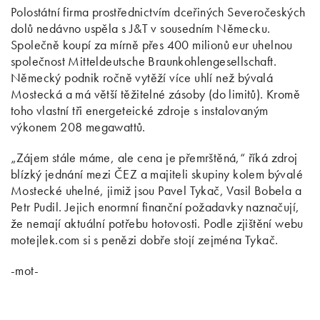
Polostátní firma prostřednictvím dceřiných Severočeských
dolů nedávno uspěla s J&T v sousedním Německu.
Společně koupí za mírně přes 400 milionů eur uhelnou
společnost Mitteldeutsche Braunkohlengesellschaft.
Německý podnik ročně vytěží více uhlí než bývalá
Mostecká a má větší těžitelné zásoby (do limitů). Kromě
toho vlastní tři energeteické zdroje s instalovaným
výkonem 208 megawattů.
„Zájem stále máme, ale cena je přemrštěná,“ říká zdroj
blízký jednání mezi ČEZ a majiteli skupiny kolem bývalé
Mostecké uhelné, jimiž jsou Pavel Tykač, Vasil Bobela a
Petr Pudil. Jejich enormní finanční požadavky naznačují,
že nemají aktuální potřebu hotovosti. Podle zjištění webu
motejlek.com si s penězi dobře stojí zejména Tykač.
-mot-