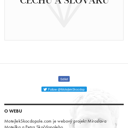
Sdílet
Follow @MotejlekSkocdop
O WEBU
MotejlekSkocdopole.com je webový projekt Miroslava
Motejlka a Petra Skočdopoleho