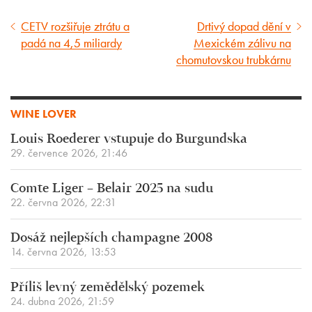
CETV rozšiřuje ztrátu a
Drtivý dopad dění v
Předcházející
Následující
padá na 4,5 miliardy
Mexickém zálivu na
článek
článek
chomutovskou trubkárnu
WINE LOVER
Louis Roederer vstupuje do Burgundska
29. července 2026, 21:46
Comte Liger – Belair 2025 na sudu
22. června 2026, 22:31
Dosáž nejlepších champagne 2008
14. června 2026, 13:53
Příliš levný zemědělský pozemek
24. dubna 2026, 21:59