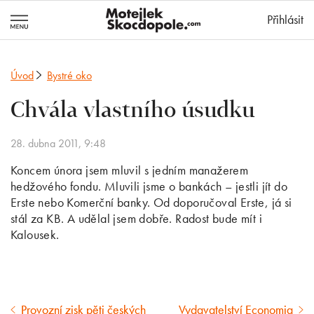
MotejlekSkocd
Přihlásit
Úvod
Bystré oko
Chvála vlastního úsudku
28. dubna 2011, 9:48
Koncem února jsem mluvil s jedním manažerem
hedžového fondu. Mluvili jsme o bankách – jestli jít do
Erste nebo Komerční banky. Od doporučoval Erste, já si
stál za KB. A udělal jsem dobře. Radost bude mít i
Kalousek.
Provozní zisk pěti českých
Vydavatelství Economia
Předcházející
Následující