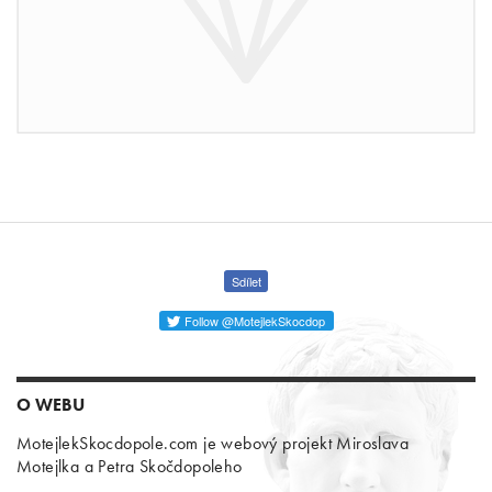
Sdílet
Follow @MotejlekSkocdop
O WEBU
MotejlekSkocdopole.com je webový projekt Miroslava
Motejlka a Petra Skočdopoleho