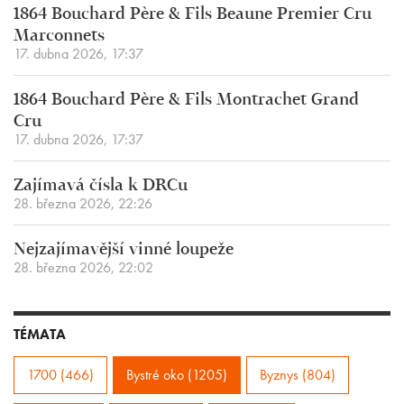
1864 Bouchard Père & Fils Beaune Premier Cru
Marconnets
17. dubna 2026, 17:37
1864 Bouchard Père & Fils Montrachet Grand
Cru
17. dubna 2026, 17:37
Zajímavá čísla k DRCu
28. března 2026, 22:26
Nejzajímavější vinné loupeže
28. března 2026, 22:02
TÉMATA
1700 (466)
Bystré oko (1205)
Byznys (804)