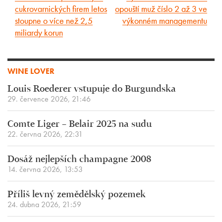
cukrovarnických firem letos
opouští muž číslo 2 až 3 ve
článek
článek
stoupne o více než 2,5
výkonném managementu
miliardy korun
WINE LOVER
Louis Roederer vstupuje do Burgundska
29. července 2026, 21:46
Comte Liger – Belair 2025 na sudu
22. června 2026, 22:31
Dosáž nejlepších champagne 2008
14. června 2026, 13:53
Příliš levný zemědělský pozemek
24. dubna 2026, 21:59