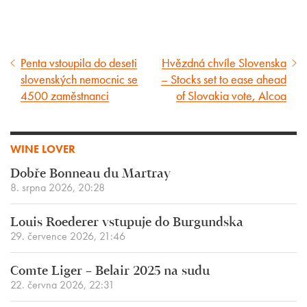
Penta vstoupila do deseti
Hvězdná chvíle Slovenska
Předcházející
Následující
slovenských nemocnic se
– Stocks set to ease ahead
článek
článek
4500 zaměstnanci
of Slovakia vote, Alcoa
WINE LOVER
Dobře Bonneau du Martray
8. srpna 2026, 20:28
Louis Roederer vstupuje do Burgundska
29. července 2026, 21:46
Comte Liger – Belair 2025 na sudu
22. června 2026, 22:31