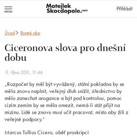
MotejlekSkocd
Přihlásit
Úvod
Bystré oko
Ciceronova slova pro dnešní
dobu
11. října 2011, 11:46
„Rozpočet by měl být vyvážený, státní pokladna by se
měla znovu naplnit, veřejný dluh snížit, úřednictvo by
mělo zanechat arogance a být pod kontrolou, pomoc
cizím zemím by se měla omezit, nemá-li stát přijít na
mizinu. Lidé se znovu musí učit pracovat, místo aby žili z
veřejné podpory.“
Marcus Tullius Cicero, oběť proskripcí