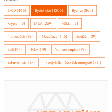
1700 (466)
Bystré oko (1205)
Byznys (804)
Krypto (16)
M&A (269)
MS.tv (13)
Na cestách (13)
Nezařazené (5)
Soutěž (109)
Svět (94)
TGM (19)
Venture capital (19)
Zdravotnictví (17)
11 největších českých energetiků (11)