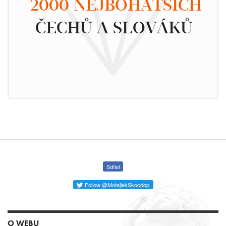
2000 NEJBOHATŠÍCH
ČECHŮ A SLOVÁKŮ
Sdílet
Follow @MotejlekSkocdop
O WEBU