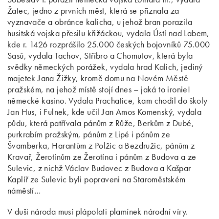
Žatec, jedno z prvních měst, která se přiznala za
vyznavače a obránce kalicha, u jehož bran porazila
husitská vojska přesilu křižáckou, vydala Ústí nad Labem,
kde r. 1426 rozprášilo 25.000 českých bojovníků 75.000
Sasů, vydala Tachov, Stříbro a Chomutov, která byla
svědky německých porážek, vydala hrad Kalich, jediný
majetek Jana Žižky, kromě domu na Novém Městě
pražském, na jehož místě stojí dnes – jaká to ironie!
německé kasino. Vydala Prachatice, kam chodil do školy
Jan Hus, i Fulnek, kde učil Jan Amos Komenský, vydala
půdu, která patřívala pánům z Růže, Berkům z Dubé,
purkrabím pražským, pánům z Lipé i pánům ze
Švamberka, Harantům z Polžic a Bezdružic, pánům z
Kravař, Žerotínům ze Žerotína i pánům z Budova a ze
Sulevic, z nichž Václav Budovec z Budova a Kašpar
Kaplíř ze Sulevic byli popraveni na Staroměstském
náměstí…
V duši národa musí plápolati plamínek národní víry.