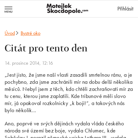
MotejlekSkocd
Přihlásit
Úvod
Bystré oko
Citát pro tento den
14. prosince 2014, 12:16
„Jest jisto, že jsme naší vlasti zasadili smrtelnou ránu, a je
pochybno, zda jsme zachránili mír na dobu delší několika
měsíců. Nebyl jsem z těch, kdo chtěli zachraňovati mír za
tu cenu, kterou jsme zaplatili. Kde tribunové měli slovo
mír, já opakoval rozkolnicky „k boji!“, a takových nás
bylo několik…
Ano, poprvé ve svých dějinách vydala vláda českého
národa své území bez boje, vydala Chlumec, kde
Soběslav I. porazil německá vojska Lothara III., vydala