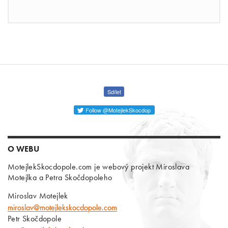
Sdílet
Follow @MotejlekSkocdop
O WEBU
MotejlekSkocdopole.com je webový projekt Miroslava
Motejlka a Petra Skočdopoleho
Miroslav Motejlek
miroslav@motejlekskocdopole.com
Petr Skočdopole