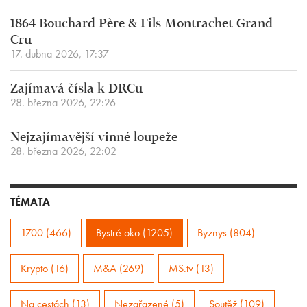
1864 Bouchard Père & Fils Montrachet Grand
Cru
17. dubna 2026, 17:37
Zajímavá čísla k DRCu
28. března 2026, 22:26
Nejzajímavější vinné loupeže
28. března 2026, 22:02
TÉMATA
1700 (466)
Bystré oko (1205)
Byznys (804)
Krypto (16)
M&A (269)
MS.tv (13)
Na cestách (13)
Nezařazené (5)
Soutěž (109)