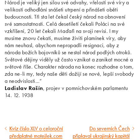
Národ je veliký jen silou své odvahy, vřelostí své víry a
velikostí odhodlání snášeti utrpení a přinášeti oběti
budoucnosti. Tři sta let čekal český národ na obnovení
své samostatnosti. Celá desetiletí čekali Poláci na své
vzkříšení, 20 let čekali Maďaři na svoji revisi. I my
musíme znovu čekati, musíme živiti plamínek víry, aby
nám neuhasl, abychom nepropadli resignaci, aby z
národa božích bojovníků se nestal národ podlých otroků.
Světové dějiny viděly už často vznikat a zanikat mocné a
světové říše. Charakter národa na konec rozhodne o tom,
zda ne-li my, tedy naše děti dožijí se nové, lepší svobody
a neodvislosti…“
Ladislav Rašín
, projev v pomnichovském parlamentu
14. 12. 1938
Kvíz číslo XLV o celoroční
Do severních Čech
Předcházející
Následující
předplatné motejlek.com
připlaval ukrajinský kapitál
článek
článek