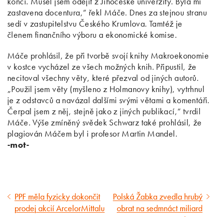
končí. Musel jsem odejít z Jihočeské univerzity. Byla mi
zastavena docentura,“ řekl Máče. Dnes za stejnou stranu
sedí v zastupitelstvu Českého Krumlova. Tamtéž je
členem finančního výboru a ekonomické komise.
Máče prohlásil, že při tvorbě svojí knihy Makroekonomie
v kostce vycházel ze všech možných knih. Připustil, že
necitoval všechny věty, které přezval od jiných autorů.
„Použil jsem věty (myšleno z Holmanovy knihy), vytrhnul
je z odstavců a navázal dalšími svými větami a komentáři.
Čerpal jsem z něj, stejně jako z jiných publikací,“ tvrdil
Máče. Výše zmíněný svědek Schwarz také prohlásil, že
plagiován Máčem byl i profesor Martin Mandel.
-mot-
PPF měla fyzicky dokončit
Polská Žabka zvedla hrubý
Předcházející
Následující
prodej akcií ArcelorMittalu
obrat na sedmnáct miliard
článek
článek