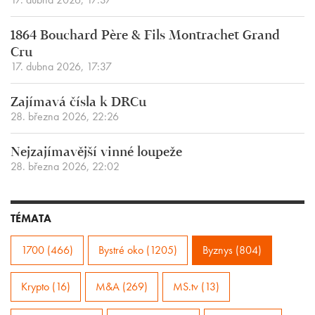
1864 Bouchard Père & Fils Montrachet Grand
Cru
17. dubna 2026, 17:37
Zajímavá čísla k DRCu
28. března 2026, 22:26
Nejzajímavější vinné loupeže
28. března 2026, 22:02
TÉMATA
1700 (466)
Bystré oko (1205)
Byznys (804)
Krypto (16)
M&A (269)
MS.tv (13)