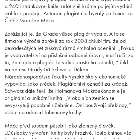
a 240ti stránkovou knihu relativně krátce po jejím vydání
stáhla z prodeje. Autorem plagiátu je bývalý poslanec za
ČSSD Miroslav Máče.
Zarážející je, že Grada vůbec plagiát vydala. A to se
firma ve výroční zprávě za rok 2008 chlubí tím, že od
devadesátých let získává různá vrcholná ocenění. „Pokud
je vydavatelství na příslušné odborné úrovni, musí ručit za
to, že nejde o plagiát. Je velmi prosté ho odhalit, “ řekl
na adresu Grady Jiří Schwarz. Děkan
Národohospodářské fakulty Vysoké školy ekonomické
vypovídal jako svědek. Plagiátorství označil za krádež.
Schwarz dále řekl, že Holmanova Makroekonomie je
originální a unikátní kniha. „V okolních zemích se
nevyskytují podobné učebnice. Oni používají překlady,“
dodal na adresu Holmanovy knihy.
Máče před soudem působil jako zlomený člověk.
„Důsledky vytvoření knihy byly hrozivé. Touto knihou vše