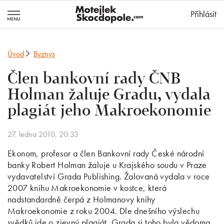
MotejlekSkocd
Přihlásit
Úvod
Byznys
Člen bankovní rady ČNB
Holman žaluje Gradu, vydala
plagiát jeho Makroekonomie
27. ledna 2010, 20:33
Ekonom, profesor a člen Bankovní rady České národní
banky Robert Holman žaluje u Krajského soudu v Praze
vydavatelství Grada Publishing. Žalovaná vydala v roce
2007 knihu Makroekonomie v kostce, která
nadstandardně čerpá z Holmanovy knihy
Makroekonomie z roku 2004. Dle dnešního výslechu
svědků jde o zjevný plagiát. Grada si toho byla vědoma