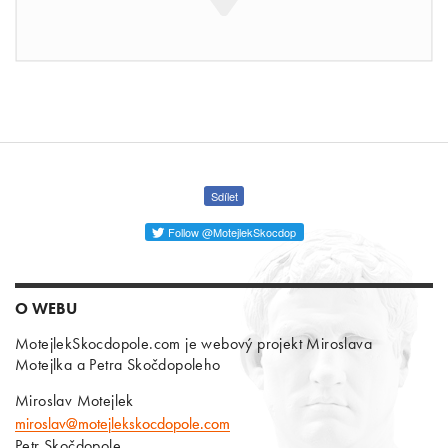
Sdílet
Follow @MotejlekSkocdop
O WEBU
MotejlekSkocdopole.com je webový projekt Miroslava
Motejlka a Petra Skočdopoleho
Miroslav Motejlek
miroslav@motejlekskocdopole.com
Petr Skočdopole