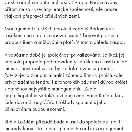
České aerolinie páté nejhorší v Evropě. Porovnávány
přitom nejsou všechny letecké společnosti, ale pouze
vlajkoví přepravci příslušných zemí.
Management Českých aerolinií vedený Radomírem
Lašákem chce proti „nepřízni osudu“ bojovat plošným
propouštěním a snižováním platů. V tomto ohledu zaspal.
V současné době je společnost privatizována. Jelikož její
hodnota propadla pod prezidenty Tvrdíkem a Lašákem do
mínusu, není reálné, že by se dala rozumně prodat.
Potvrzuje to zcela minimální zájem o firmu v prních kole
privatizačního tendru. I z tohoto důvodu není důvod otálet
s obměnou nejvyššího managementu. Zcela
nepochopitelné se také jeví angažmá Ivana Kočárníka v
čele dozorčí rady ČSA. Náklady spojené s jeho
účinkováním budou enormní.
Stát v každém případě bude muset do společnosti nalít
miliardy korun. To je dnes patrné. Pokud nezačně jednat