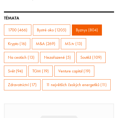
TÉMATA
1700 (466)
Bystré oko (1205)
Byznys (804)
Krypto (16)
M&A (269)
MS.tv (13)
Na cestách (13)
Nezařazené (5)
Soutěž (109)
Svět (94)
TGM (19)
Venture capital (19)
Zdravotnictví (17)
11 největších českých energetiků (11)