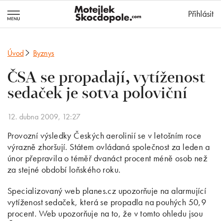
MotejlekSkocd
Přihlásit
Úvod
Byznys
ČSA se propadají, vytíženost
sedaček je sotva poloviční
12. dubna 2009, 12:27
Provozní výsledky Českých aerolinií se v letošním roce
výrazně zhoršují. Státem ovládaná společnost za leden a
únor přepravila o téměř dvanáct procent méně osob než
za stejné období loňského roku.
Specializovaný web planes.cz upozorňuje na alarmující
vytíženost sedaček, která se propadla na pouhých 50,9
procent. Web upozorňuje na to, že v tomto ohledu jsou