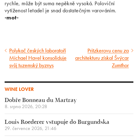
rychle, může být suma nepěkně vysoká. Poloviční
vytíženost letadel je snad dostatečným varováním.
-mot-
Polykač českých laboratoří
Pritzkerovu cenu za
Předcházející
Následující
Michael Havel konsoliduje
architekturu získal Švýcar
článek
článek
svůj tuzemský byznys
Zumthor
WINE LOVER
Dobře Bonneau du Martray
8. srpna 2026, 20:28
Louis Roederer vstupuje do Burgundska
29. července 2026, 21:46