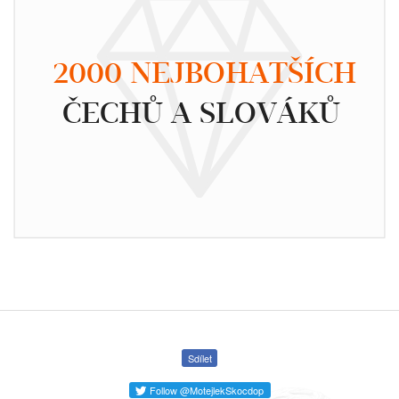
2000 NEJBOHATŠÍCH
ČECHŮ A SLOVÁKŮ
Sdílet
Follow @MotejlekSkocdop